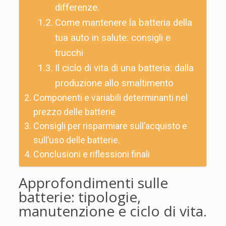
differenze.
Come mantenere la batteria della
tua auto in salute: consigli e
trucchi
Il ciclo di vita di una batteria: dalla
produzione allo smaltimento
Componenti e variabili determinanti nel
prezzo delle batterie
Consigli per risparmiare sull’acquisto e
sull’uso delle batterie.
Conclusioni e riflessioni finali
Approfondimenti sulle
batterie: tipologie,
manutenzione e ciclo di vita.