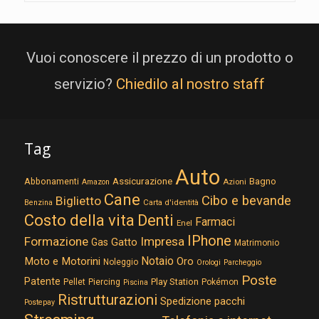
Vuoi conoscere il prezzo di un prodotto o
servizio?
Chiedilo al nostro staff
Tag
Auto
Assicurazione
Abbonamenti
Bagno
Azioni
Amazon
Cane
Cibo e bevande
Biglietto
Carta d'identità
Benzina
Costo della vita
Denti
Farmaci
Enel
IPhone
Formazione
Impresa
Gatto
Gas
Matrimonio
Notaio
Moto e Motorini
Oro
Noleggio
Orologi
Parcheggio
Poste
Patente
Play Station
Pellet
Piercing
Pokémon
Piscina
Ristrutturazioni
Spedizione pacchi
Postepay