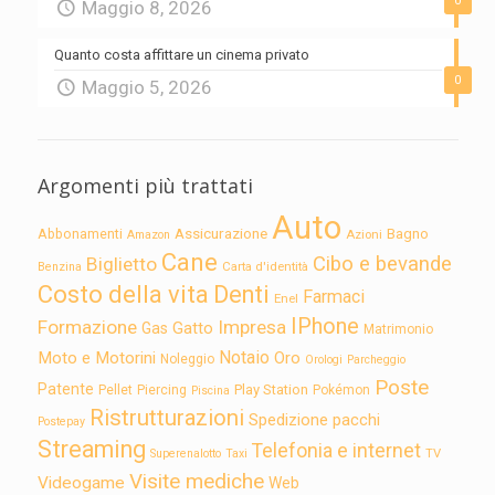
0
Maggio 8, 2026
Quanto costa affittare un cinema privato
0
Maggio 5, 2026
Argomenti più trattati
Auto
Assicurazione
Abbonamenti
Bagno
Azioni
Amazon
Cane
Cibo e bevande
Biglietto
Carta d'identità
Benzina
Costo della vita
Denti
Farmaci
Enel
IPhone
Formazione
Impresa
Gatto
Gas
Matrimonio
Notaio
Moto e Motorini
Oro
Noleggio
Orologi
Parcheggio
Poste
Patente
Play Station
Pellet
Piercing
Pokémon
Piscina
Ristrutturazioni
Spedizione pacchi
Postepay
Streaming
Telefonia e internet
TV
Superenalotto
Taxi
Visite mediche
Videogame
Web