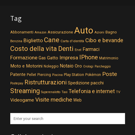
Tag
Auto
Assicurazione
Abbonamenti
Bagno
Azioni
Amazon
Cane
Cibo e bevande
Biglietto
Carta d'identità
Benzina
Costo della vita
Denti
Farmaci
Enel
IPhone
Formazione
Impresa
Gatto
Gas
Matrimonio
Notaio
Moto e Motorini
Oro
Noleggio
Orologi
Parcheggio
Poste
Patente
Play Station
Pellet
Piercing
Pokémon
Piscina
Ristrutturazioni
Spedizione pacchi
Postepay
Streaming
Telefonia e internet
TV
Superenalotto
Taxi
Visite mediche
Videogame
Web