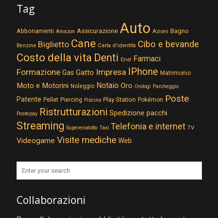
Tag
Auto
Assicurazione
Abbonamenti
Bagno
Azioni
Amazon
Cane
Cibo e bevande
Biglietto
Carta d'identità
Benzina
Costo della vita
Denti
Farmaci
Enel
IPhone
Formazione
Impresa
Gatto
Gas
Matrimonio
Notaio
Moto e Motorini
Oro
Noleggio
Orologi
Parcheggio
Poste
Patente
Play Station
Pellet
Piercing
Pokémon
Piscina
Ristrutturazioni
Spedizione pacchi
Postepay
Streaming
Telefonia e internet
TV
Superenalotto
Taxi
Visite mediche
Videogame
Web
Collaborazioni