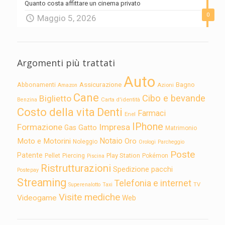
Quanto costa affittare un cinema privato
0
Maggio 5, 2026
Argomenti più trattati
Auto
Assicurazione
Abbonamenti
Bagno
Azioni
Amazon
Cane
Cibo e bevande
Biglietto
Carta d'identità
Benzina
Costo della vita
Denti
Farmaci
Enel
IPhone
Formazione
Impresa
Gatto
Gas
Matrimonio
Notaio
Moto e Motorini
Oro
Noleggio
Orologi
Parcheggio
Poste
Patente
Play Station
Pellet
Piercing
Pokémon
Piscina
Ristrutturazioni
Spedizione pacchi
Postepay
Streaming
Telefonia e internet
TV
Superenalotto
Taxi
Visite mediche
Videogame
Web