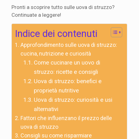
Pronti a scoprire tutto sulle uova di struzzo?
Continuate a leggere!
Indice dei contenuti
Approfondimento sulle uova di struzzo:
cucina, nutrizione e curiosità
Come cucinare un uovo di
struzzo: ricette e consigli
Uova di struzzo: benefici e
proprietà nutritive
Uova di struzzo: curiosità e usi
alternativi
Fattori che influenzano il prezzo delle
uova di struzzo
Consigli su come risparmiare