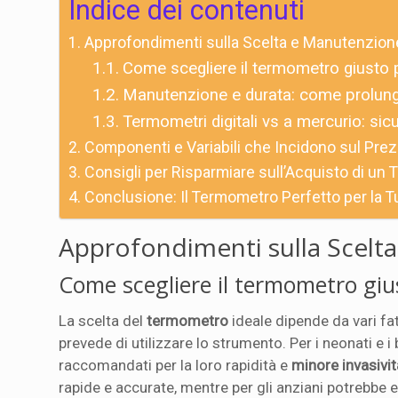
Indice dei contenuti
Approfondimenti sulla Scelta e Manutenzion
Come scegliere il termometro giusto p
Manutenzione e durata: come prolunga
Termometri digitali vs a mercurio: si
Componenti e Variabili che Incidono sul Pre
Consigli per Risparmiare sull’Acquisto di un
Conclusione: Il Termometro Perfetto per la T
Approfondimenti sulla Scelt
Come scegliere il termometro giu
La scelta del
termometro
ideale dipende da vari fatto
prevede di utilizzare lo strumento. Per i neonati e i
raccomandati per la loro rapidità e
minore invasivit
rapide e accurate, mentre per gli anziani potrebbe