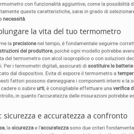
termometro con funzionalità aggiuntive, come la possibilità d
tamente queste caratteristiche, sarai in grado di selezionare
he
necessità
.
lungare la vita del tuo termometro
rne la
precisione
nel tempo, è fondamentale seguirne corret
istruzioni del produttore
, poiché ogni modello potrebbe aver
ta del termometro con alcol isopropilico o con soluzioni de
 Per i termometri digitali, assicurati di
sostituire le batterie
cato dal dispositivo. Evita di esporre il termometro a
temper
 questi fattori possono danneggiare i componenti interni e la 
e cadere o subire
urti
, è consigliabile effettuare una
verifica d
ontrollo, in quanto l’accuratezza delle misurazioni potrebbe e
: sicurezza e accuratezza a confronto
ea
, la
sicurezza
e l’
accuratezza
sono due criteri fondamental