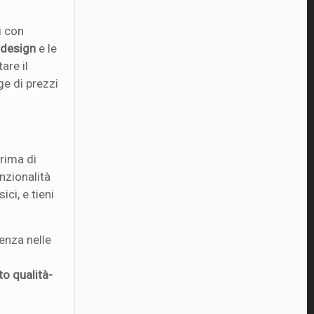
i con
l
design
e le
are il
ge di prezzi
Prima di
unzionalità
ici, e tieni
renza nelle
to qualità-