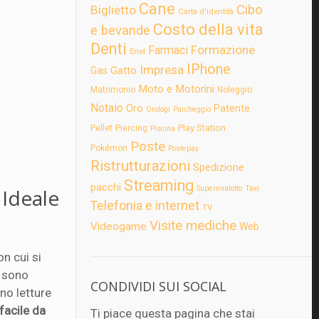
Cane
Cibo
Biglietto
Carta d'identità
Costo della vita
e bevande
Denti
Formazione
Farmaci
Enel
IPhone
Impresa
Gatto
Gas
Moto e Motorini
Matrimonio
Noleggio
Notaio
Oro
Patente
Orologi
Parcheggio
Play Station
Pellet
Piercing
Piscina
Poste
Pokémon
Postepay
Ristrutturazioni
Spedizione
Streaming
pacchi
Superenalotto
Taxi
Ideale
Telefonia e internet
TV
Visite mediche
Videogame
Web
n cui si
sono
CONDIVIDI SUI SOCIAL
no letture
facile da
Ti piace questa pagina che stai