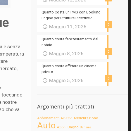
Quanto Costa un PMS con Booking
ue
Engine per Strutture Ricettive?
0
Maggio 11, 2026
Quanto costa fare testamento dal
notaio
la è senza
0
Maggio 8, 2026
 temperatura
tare
Quanto costa affittare un cinema
 mercato,
privato
0
Maggio 5, 2026
o
, toccando
e nostre
Argomenti più trattati
zzo che va
Assicurazione
Abbonamenti
Amazon
Auto
Bagno
Azioni
Benzina