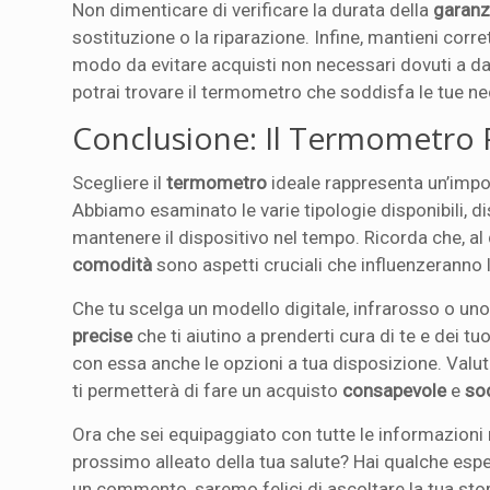
Non dimenticare di verificare la durata della
garanz
sostituzione o la riparazione. Infine, mantieni cor
modo da evitare acquisti non necessari dovuti a d
potrai trovare il termometro che soddisfa le tue n
Conclusione: Il Termometro P
Scegliere il
termometro
ideale rappresenta un’impo
Abbiamo esaminato le varie tipologie disponibili, d
mantenere il dispositivo nel tempo. Ricorda che, al d
comodità
sono aspetti cruciali che influenzeranno 
Che tu scelga un modello digitale, infrarosso o uno 
precise
che ti aiutino a prenderti cura di te e dei tu
con essa anche le opzioni a tua disposizione. Valut
ti permetterà di fare un acquisto
consapevole
e
so
Ora che sei equipaggiato con tutte le informazioni 
prossimo alleato della tua salute? Hai qualche esp
un commento, saremo felici di ascoltare la tua stori