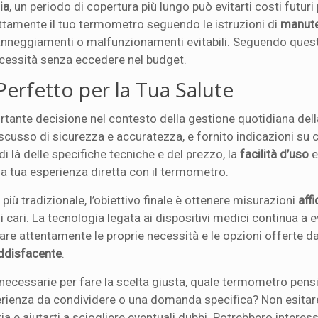
ia
, un periodo di copertura più lungo può evitarti costi futuri 
rettamente il tuo termometro seguendo le istruzioni di
manut
anneggiamenti o malfunzionamenti evitabili. Seguendo questi
ecessità senza eccedere nel budget.
erfetto per la Tua Salute
rtante decisione nel contesto della gestione quotidiana del
iscusso di sicurezza e accuratezza, e fornito indicazioni su
i là delle specifiche tecniche e del prezzo, la
facilità d’uso
e
la tua esperienza diretta con il termometro.
più tradizionale, l’obiettivo finale è ottenere misurazioni
affi
oi cari. La tecnologia legata ai dispositivi medici continua a e
are attentamente le proprie necessità e le opzioni offerte d
ddisfacente
.
necessarie per fare la scelta giusta, quale termometro pensi 
erienza da condividere o una domanda specifica? Non esitare
a e aiutarti a sciogliere eventuali dubbi. Potrebbero interess