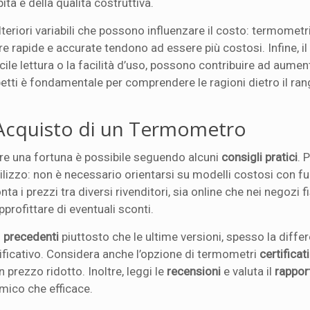
ita e della qualità costruttiva.
teriori variabili che possono influenzare il costo: termometr
ure rapide e accurate tendono ad essere più costosi. Infine, i
cile lettura o la facilità d’uso, possono contribuire ad aument
petti è fondamentale per comprendere le ragioni dietro il ran
l’Acquisto di un Termometro
re una fortuna è possibile seguendo alcuni
consigli pratici
. 
utilizzo: non è necessario orientarsi su modelli costosi con f
 i prezzi tra diversi rivenditori, sia online che nei negozi fis
pprofittare di eventuali sconti.
i
precedenti
piuttosto che le ultime versioni, spesso la diffe
nificativo. Considera anche l’opzione di termometri
certificati
n prezzo ridotto. Inoltre, leggi le
recensioni
e valuta il
rappor
mico che efficace.