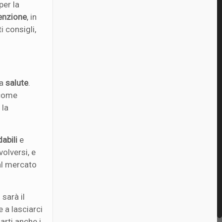
per la
enzione
, in
 consigli,
la
salute
.
 come
 la
dabili
e
volversi, e
al mercato
sarà il
 a lasciarci
arti anche i