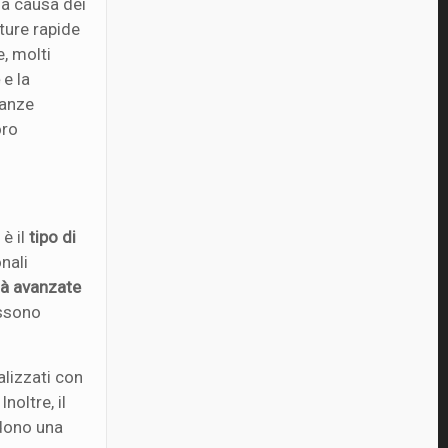
i a causa dei
tture rapide
e, molti
e
e la
tanze
oro
 è il
tipo di
nali
tà avanzate
ossono
alizzati con
noltre, il
edono una