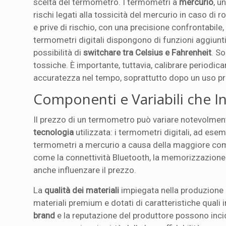
scelta del termometro. I termometri a
mercurio
, u
rischi legati alla tossicità del mercurio in caso di
e prive di rischio, con una precisione confrontabile,
termometri digitali dispongono di funzioni aggiun
possibilità di
switchare tra Celsius e Fahrenheit
. S
tossiche. È importante, tuttavia, calibrare periodic
accuratezza nel tempo, soprattutto dopo un uso pr
Componenti e Variabili che I
Il prezzo di un termometro può variare notevolmen
tecnologia
utilizzata: i termometri digitali, ad ese
termometri a mercurio a causa della maggiore compl
come la connettività Bluetooth, la memorizzazione de
anche influenzare il prezzo.
La
qualità dei materiali
impiegata nella produzione d
materiali premium e dotati di caratteristiche quali 
brand
e la reputazione del produttore possono inc