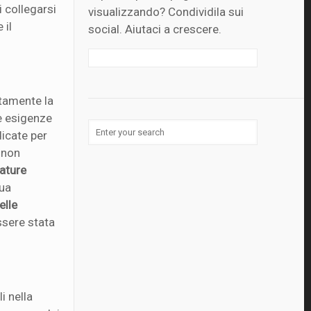
i collegarsi
visualizzando? Condividila sui
 il
social. Aiutaci a crescere.
tamente la
e esigenze
dicate per
non
ature
sua
elle
ssere stata
i nella