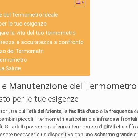
e del Termometro Ideale
er le tue esigenze
re la vita del tuo termometro
curezza e accuratezza a confronto
zzo dei Termometri
 Termometro
ua Salute
a e Manutenzione del Termometro 
sto per le tue esigenze
ri, tra cui l’
età dell’utente
, la
facilità d’uso
e la
frequenza
co
 bambini piccoli, i termometri
auricolari
o a
infrarossi frontali
à
. Gli adulti possono preferire i termometri
digitali
che offro
 essere necessario un dispositivo con uno
schermo grande
e