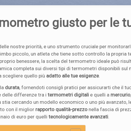
rmometro giusto per le t
delle nostre priorità, e uno strumento cruciale per monitorar
 bimbo piccolo, un atleta che tiene sotto controllo la propria
roprio benessere, la scelta del termometro ideale può risul
amica completa sui diversi tipi di termometri disponibili sul
 a scegliere quello più
adatto alle tue esigenze
.
 la
durata
, fornendoti consigli pratici per assicurarti che il tu
delle differenze tra i
termometri digitali
e quelli a
mercurio
tu stia cercando un modello economico o uno più avanzato, l
to con il miglior
rapporto qualità-prezzo
nella fascia di pre
tinaio di euro per quelli
tecnologicamente avanzati
.