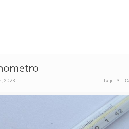
rmometro
6, 2023
Tags
C