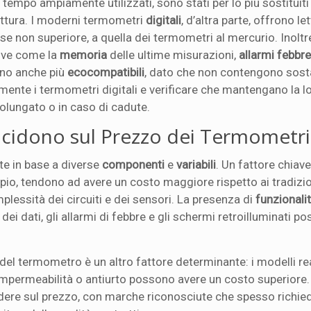
n tempo ampiamente utilizzati, sono stati per lo più sostituit
 rottura. I moderni termometri
digitali
, d’altra parte, offrono le
 se non superiore, a quella dei termometri al mercurio. Inoltr
tive come la
memoria
delle ultime misurazioni,
allarmi febbr
ono anche più
ecocompatibili
, dato che non contengono sos
amente i termometri digitali e verificare che mantengano la l
olungato o in caso di cadute.
ncidono sul Prezzo dei Termometri
te in base a diverse
componenti
e
variabili
. Un fattore chiave
mpio, tendono ad avere un costo maggiore rispetto ai tradizio
essità dei circuiti e dei sensori. La presenza di
funzionali
i dati, gli allarmi di febbre e gli schermi retroilluminati p
el termometro è un altro fattore determinante: i modelli re
impermeabilità o antiurto possono avere un costo superiore. I
idere sul prezzo, con marche riconosciute che spesso richi