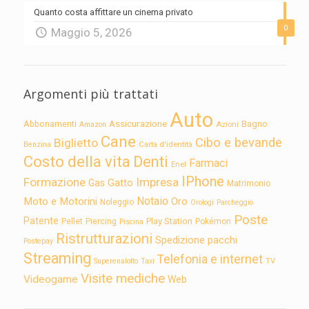
Quanto costa affittare un cinema privato
0
Maggio 5, 2026
Argomenti più trattati
Auto
Assicurazione
Abbonamenti
Bagno
Azioni
Amazon
Cane
Cibo e bevande
Biglietto
Carta d'identità
Benzina
Costo della vita
Denti
Farmaci
Enel
IPhone
Formazione
Impresa
Gatto
Gas
Matrimonio
Notaio
Moto e Motorini
Oro
Noleggio
Orologi
Parcheggio
Poste
Patente
Play Station
Pellet
Piercing
Pokémon
Piscina
Ristrutturazioni
Spedizione pacchi
Postepay
Streaming
Telefonia e internet
TV
Superenalotto
Taxi
Visite mediche
Videogame
Web