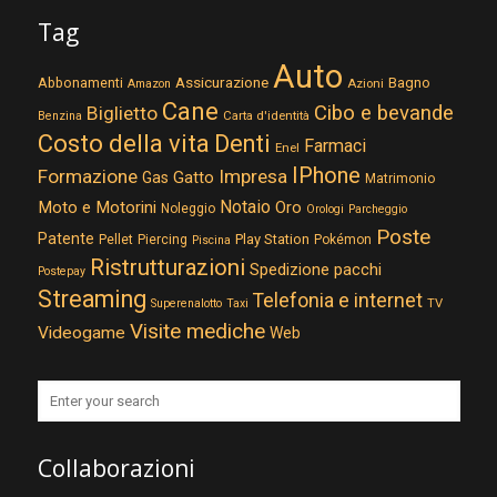
Tag
Auto
Assicurazione
Abbonamenti
Bagno
Azioni
Amazon
Cane
Cibo e bevande
Biglietto
Carta d'identità
Benzina
Costo della vita
Denti
Farmaci
Enel
IPhone
Formazione
Impresa
Gatto
Gas
Matrimonio
Notaio
Moto e Motorini
Oro
Noleggio
Orologi
Parcheggio
Poste
Patente
Play Station
Pellet
Piercing
Pokémon
Piscina
Ristrutturazioni
Spedizione pacchi
Postepay
Streaming
Telefonia e internet
TV
Superenalotto
Taxi
Visite mediche
Videogame
Web
Collaborazioni