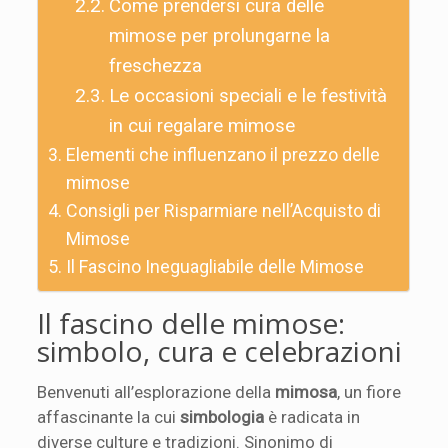
Come prendersi cura delle
mimose per prolungarne la
freschezza
Le occasioni speciali e le festività
in cui regalare mimose
Elementi che influenzano il prezzo delle
mimose
Consigli per Risparmiare nell’Acquisto di
Mimose
Il Fascino Ineguagliabile delle Mimose
Il fascino delle mimose:
simbolo, cura e celebrazioni
Benvenuti all’esplorazione della
mimosa
, un fiore
affascinante la cui
simbologia
è radicata in
diverse culture e tradizioni. Sinonimo di