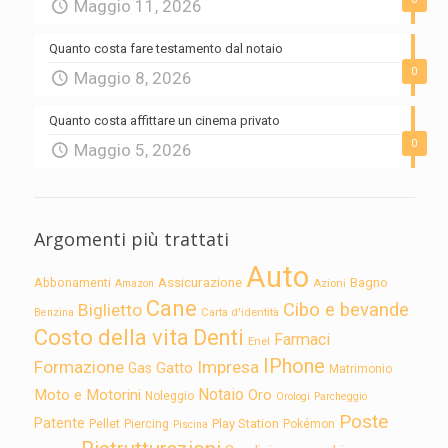
Maggio 11, 2026
Quanto costa fare testamento dal notaio
0
Maggio 8, 2026
Quanto costa affittare un cinema privato
0
Maggio 5, 2026
Argomenti più trattati
Auto
Assicurazione
Abbonamenti
Bagno
Azioni
Amazon
Cane
Cibo e bevande
Biglietto
Carta d'identità
Benzina
Costo della vita
Denti
Farmaci
Enel
IPhone
Formazione
Impresa
Gatto
Gas
Matrimonio
Notaio
Moto e Motorini
Oro
Noleggio
Orologi
Parcheggio
Poste
Patente
Play Station
Pellet
Piercing
Pokémon
Piscina