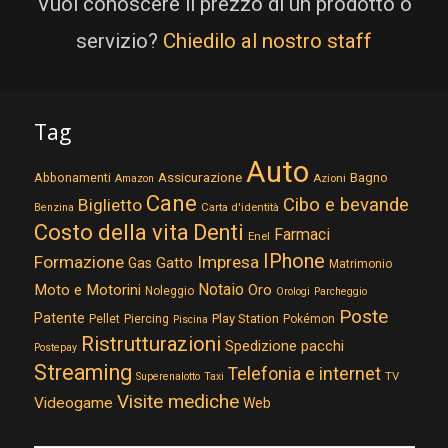
Vuoi conoscere il prezzo di un prodotto o
servizio?
Chiedilo al nostro staff
Tag
Auto
Assicurazione
Abbonamenti
Bagno
Azioni
Amazon
Cane
Cibo e bevande
Biglietto
Carta d'identità
Benzina
Costo della vita
Denti
Farmaci
Enel
IPhone
Formazione
Impresa
Gatto
Gas
Matrimonio
Notaio
Moto e Motorini
Oro
Noleggio
Orologi
Parcheggio
Poste
Patente
Play Station
Pellet
Piercing
Pokémon
Piscina
Ristrutturazioni
Spedizione pacchi
Postepay
Streaming
Telefonia e internet
TV
Superenalotto
Taxi
Visite mediche
Videogame
Web