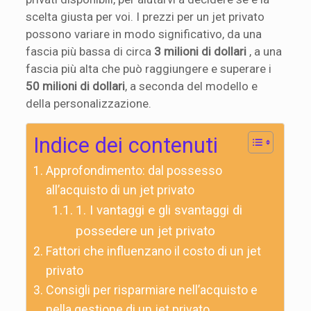
scelta giusta per voi. I prezzi per un jet privato
possono variare in modo significativo, da una
fascia più bassa di circa
3 milioni di dollari
, a una
fascia più alta che può raggiungere e superare i
50 milioni di dollari
, a seconda del modello e
della personalizzazione.
Indice dei contenuti
Approfondimento: dal possesso
all’acquisto di un jet privato
1. I vantaggi e gli svantaggi di
possedere un jet privato
Fattori che influenzano il costo di un jet
privato
Consigli per risparmiare nell’acquisto e
nella gestione di un jet privato