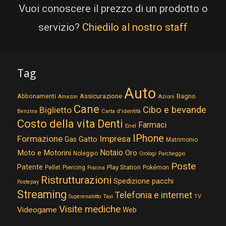
Vuoi conoscere il prezzo di un prodotto o
servizio?
Chiedilo al nostro staff
Tag
Auto
Assicurazione
Abbonamenti
Bagno
Azioni
Amazon
Cane
Cibo e bevande
Biglietto
Carta d'identità
Benzina
Costo della vita
Denti
Farmaci
Enel
IPhone
Formazione
Impresa
Gatto
Gas
Matrimonio
Notaio
Moto e Motorini
Oro
Noleggio
Orologi
Parcheggio
Poste
Patente
Play Station
Pellet
Piercing
Pokémon
Piscina
Ristrutturazioni
Spedizione pacchi
Postepay
Streaming
Telefonia e internet
TV
Superenalotto
Taxi
Visite mediche
Videogame
Web