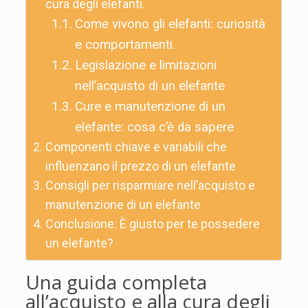
cura degli elefanti.
Come vivono gli elefanti: curiosità
e comportamenti.
Legislazione e limitazioni
nell’acquisto di un elefante
Cure e manutenzione di un
elefante: cosa c’è da sapere
Componenti chiave e variabili che
influenzano il prezzo di un elefante
Consigli per risparmiare nell’acquisto e
manutenzione di un elefante
Conclusione: È giusto per te possedere
un elefante?
Una guida completa
all’acquisto e alla cura degli