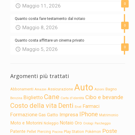
0
Maggio 11, 2026
Quanto costa fare testamento dal notaio
0
Maggio 8, 2026
Quanto costa affittare un cinema privato
0
Maggio 5, 2026
Argomenti più trattati
Auto
Assicurazione
Abbonamenti
Bagno
Azioni
Amazon
Cane
Cibo e bevande
Biglietto
Carta d'identità
Benzina
Costo della vita
Denti
Farmaci
Enel
IPhone
Formazione
Impresa
Gatto
Gas
Matrimonio
Notaio
Moto e Motorini
Oro
Noleggio
Orologi
Parcheggio
Poste
Patente
Play Station
Pellet
Piercing
Pokémon
Piscina