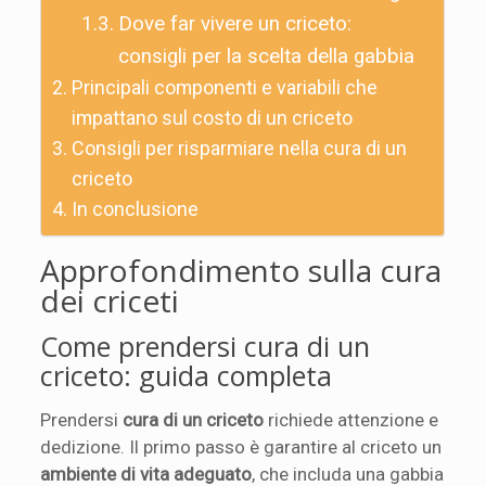
Dove far vivere un criceto:
consigli per la scelta della gabbia
Principali componenti e variabili che
impattano sul costo di un criceto
Consigli per risparmiare nella cura di un
criceto
In conclusione
Approfondimento sulla cura
dei criceti
Come prendersi cura di un
criceto: guida completa
Prendersi
cura di un criceto
richiede attenzione e
dedizione. Il primo passo è garantire al criceto un
ambiente di vita adeguato
, che includa una gabbia