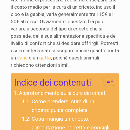
il costo medio per la cura di un criceto, incluso il
cibo e la gabbia, varia generalmente tra i 15€ e i
50€ al mese. Ovviamente, questa cifra può
variare a seconda del tipo di criceto che si
possiede, della sua alimentazione specifica e del
livello di confort che si desidera offrirgli. Potresti
essere interessato a scoprire anche quanto costa
un
cane
o un
gatto
, poiché questi animali
richiedono attenzioni simili.
Indice dei contenuti
Approfondimento sulla cura dei criceti
Come prendersi cura di un
criceto: guida completa
Cosa mangia un criceto:
alimentazione corretta e consigli