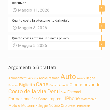
Ricettive?
0
Maggio 11, 2026
Quanto costa fare testamento dal notaio
0
Maggio 8, 2026
Quanto costa affittare un cinema privato
0
Maggio 5, 2026
Argomenti più trattati
Auto
Assicurazione
Abbonamenti
Bagno
Azioni
Amazon
Cane
Cibo e bevande
Biglietto
Carta d'identità
Benzina
Costo della vita
Denti
Farmaci
Enel
IPhone
Formazione
Impresa
Gatto
Gas
Matrimonio
Notaio
Moto e Motorini
Oro
Noleggio
Orologi
Parcheggio