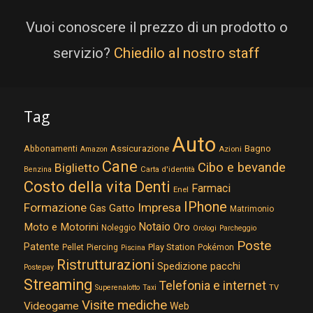
Vuoi conoscere il prezzo di un prodotto o
servizio?
Chiedilo al nostro staff
Tag
Auto
Assicurazione
Abbonamenti
Bagno
Azioni
Amazon
Cane
Cibo e bevande
Biglietto
Carta d'identità
Benzina
Costo della vita
Denti
Farmaci
Enel
IPhone
Formazione
Impresa
Gatto
Gas
Matrimonio
Notaio
Moto e Motorini
Oro
Noleggio
Orologi
Parcheggio
Poste
Patente
Play Station
Pellet
Piercing
Pokémon
Piscina
Ristrutturazioni
Spedizione pacchi
Postepay
Streaming
Telefonia e internet
TV
Superenalotto
Taxi
Visite mediche
Videogame
Web