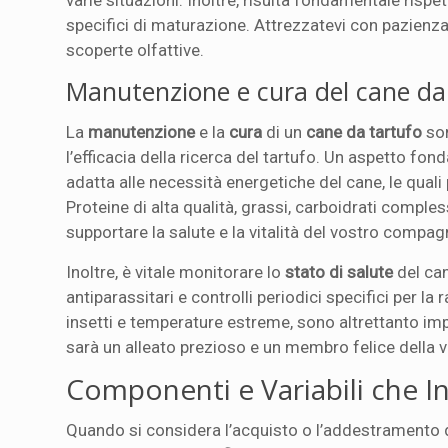
varie situazioni. Inoltre, risulta fondamentale rispe
specifici di maturazione. Attrezzatevi con pazienza 
scoperte olfattive.
Manutenzione e cura del cane da 
La
manutenzione
e la
cura
di un
cane da tartufo
son
l’efficacia della ricerca del tartufo. Un aspetto fon
adatta alle necessità energetiche del cane, le quali p
Proteine di alta qualità, grassi, carboidrati compl
supportare la salute e la vitalità del vostro compag
Inoltre, è vitale monitorare lo
stato di salute
del can
antiparassitari e controlli periodici specifici per la 
insetti e temperature estreme, sono altrettanto imp
sarà un alleato prezioso e un membro felice della v
Componenti e Variabili che I
Quando si considera l’acquisto o l’addestramento 