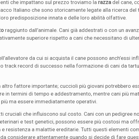
onenti che impattano sul prezzo troviamo la
razza
del cane, c
acco Italiano che sono storicamente legate alla ricerca del 
ro predisposizione innata e delle loro abilità olfattive.
to
raggiunto dall’animale. Cani già addestrati o con un avan
ivamente superiore rispetto a cani che necessitano di ulte
ll’allevatore da cui si acquista il cane possono anch’essi infl
 track record di successo nella formazione di cani da tartu
 altro fattore importante; cuccioli più giovani potrebbero 
e in termini di tempo e addestramento, mentre cani più matu
di più ma essere immediatamente operativi.
i cruciali che influiscono sul costo. Cani con un pedigree n
veterinari e test genetici, possono essere più costosi ma of
 e resistenza a malattie ereditarie. Tutti questi elementi co
 da considerare attentamente quando si decide di fare quest