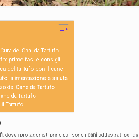
Cura dei Cani da Tartufo
o: prime fasi e consigli
rca del tartufo con il cane
fo: alimentazione e salute
zo del Cane da Tartufo
Cane da Tartufo
il Tartufo
o
fi
, dove i protagonisti principali sono i
cani
addestrati per qu