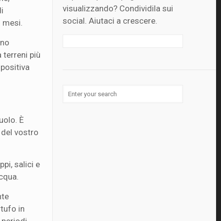
visualizzando? Condividila sui
i
social. Aiutaci a crescere.
i mesi.
ono
 terreni più
 positiva
uolo. È
 del vostro
pi, salici e
acqua.
nte
rtufo in