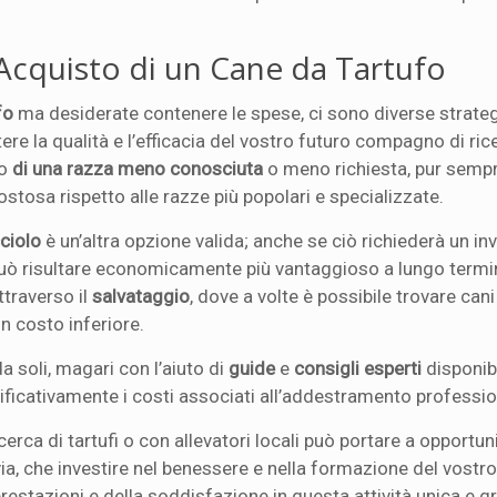
’Acquisto di un Cane da Tartufo
fo
ma desiderate contenere le spese, ci sono diverse strate
 la qualità e l’efficacia del vostro futuro compagno di ric
fo
di una razza meno conosciuta
o meno richiesta, pur semp
ostosa rispetto alle razze più popolari e specializzate.
ciolo
è un’altra opzione valida; anche se ciò richiederà un i
può risultare economicamente più vantaggioso a lungo termi
ttraverso il
salvataggio
, dove a volte è possibile trovare can
n costo inferiore.
da soli, magari con l’aiuto di
guide
e
consigli esperti
disponibi
nificativamente i costi associati all’addestramento professio
icerca di tartufi o con allevatori locali può portare a opportun
avia, che investire nel benessere e nella formazione del vostr
restazioni e della soddisfazione in questa attività unica e gr