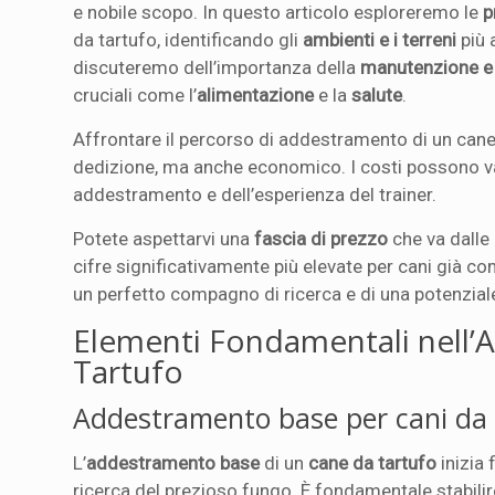
e nobile scopo. In questo articolo esploreremo le
p
da tartufo, identificando gli
ambienti e i terreni
più 
discuteremo dell’importanza della
manutenzione e 
cruciali come l’
alimentazione
e la
salute
.
Affrontare il percorso di addestramento di un cane
dedizione, ma anche economico. I costi possono var
addestramento e dell’esperienza del trainer.
Potete aspettarvi una
fascia di prezzo
che va dalle
cifre significativamente più elevate per cani già co
un perfetto compagno di ricerca e di una potenzial
Elementi Fondamentali nell’
Tartufo
Addestramento base per cani da t
L’
addestramento base
di un
cane da tartufo
inizia 
ricerca del prezioso fungo. È fondamentale stabili