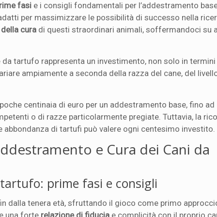
rime fasi
e i consigli fondamentali per l’addestramento base
adatti per massimizzare le possibilità di successo nella ricerc
della cura
di questi straordinari animali, soffermandoci su 
 da tartufo rappresenta un investimento, non solo in termini
iare ampiamente a seconda della razza del cane, del livello
 poche centinaia di euro per un addestramento base, fino ad 
mpetenti o di razze particolarmente pregiate. Tuttavia, la ri
e abbondanza di tartufi può valere ogni centesimo investito.
Addestramento e Cura dei Cani da
artufo: prime fasi e consigli
fin dalla tenera età, sfruttando il gioco come primo approcci
re una forte
relazione di fiducia
e complicità con il proprio ca