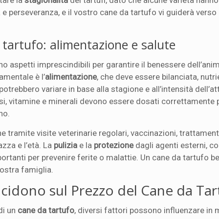
ttare la
stagionalità
dei tartufi, dato che alcune varietà hanno
e perseveranza, e il vostro cane da tartufo vi guiderà verso 
tartufo: alimentazione e salute
o aspetti imprescindibili per garantire il benessere dell’ani
damentale è l’
alimentazione
, che deve essere bilanciata, nutri
otrebbero variare in base alla stagione e all’intensità dell’atti
essi, vitamine e minerali devono essere dosati correttamente 
no.
e tramite visite veterinarie regolari, vaccinazioni, trattament
razza e l’età. La
pulizia
e la
protezione
dagli agenti esterni, c
ortanti per prevenire ferite o malattie. Un cane da tartufo b
ostra famiglia.
ncidono sul Prezzo del Cane da Tar
di un
cane da tartufo
, diversi fattori possono influenzare in