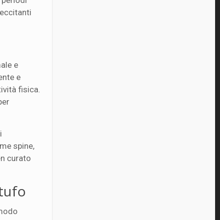
 periodi
eccitanti
male e
ente e
vità fisica.
per
i
ome spine,
en curato
tufo
 modo