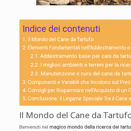
Indice dei contenuti
Il Mondo del Cane da Tartufo
Elementi Fondamentali nell’Addestramento e 
Addestramento base per cani da tartuf
I migliori ambienti e terreni per la rice
Manutenzione e cura del cane da tartu
Componenti e Variabili che Incidono sul Prez
Consigli per Risparmiare nell’Acquisto di un 
Conclusione: Il Legame Speciale Tra il Cane e 
Il Mondo del Cane da Tartuf
Benvenuti nel
magico mondo della ricerca dei tartu