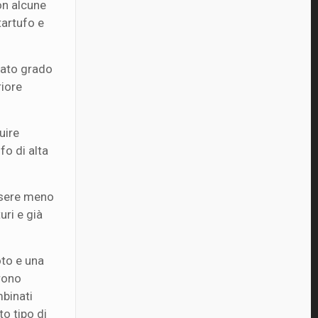
on alcune
tartufo e
zato grado
riore
uire
fo di alta
essere meno
ri e già
oto e una
frono
mbinati
o tipo di