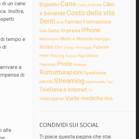
Cane
 di un cane
Cibo
Biglietto
Carta d'identità
a. Inoltre,
Costo della vita
e bevande
aspetti
Denti
Formazione
Farmaci
Enel
IPhone
Impresa
Gatto
Gas
 di tempo e
Moto e Motorini
Matrimonio
Noleggio
 di
Notaio
Oro
Patente
Orologi
Parcheggio
Play Station
Pellet
Piercing
Piscina
Poste
Pokémon
Postepay
arrivare a
Ristrutturazioni
Spedizione
compensa di
Streaming
pacchi
Superenalotto
Taxi
Telefonia e internet
TV
Visite mediche
Videogame
Web
CONDIVIDI SUI SOCIAL
o alla
Ti piace questa pagina che stai
ne,