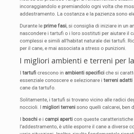
incoraggiandolo e premiandolo ogni volta che mostra
addestramento. La costanza e la pazienza sono ele
Durante le
prime fasi
, si consiglia di iniziare in u
nascondere i tartufi o i loro sostituti per aiutare i
complessi e simili all’habitat naturale dei tartufi
per il cane, e mai associata a stress o punizioni.
I migliori ambienti e terreni per l
I
tartufi
crescono in
ambienti specifici
che si caratt
essenziale conoscere e selezionare i
terreni adatti
cane da tartufo.
Solitamente, i tartufi si trovano vicino alle radici d
noccioli. I
migliori terreni
sono quelli calcarei, ben 
I
boschi
e i
campi aperti
con queste caratteristiche 
l’addestramento, è utile esporre il cane a diverse con