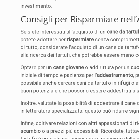
investimento.
Consigli per Risparmiare nell
Se siete interessati all’acquisto di un
cane da tartu
potete adottare per
risparmiare
senza compromettere
di tutto, considerate l’acquisto di un cane da tartu
alla ricerca dei tartufi, che potrebbe essere meno c
Optare per un
cane giovane
o addirittura per un
cuc
iniziale di tempo e pazienza per l’
addestramento
, 
possibile anche cercare cani da tartufo in
rifugi
o a
buon potenziale che possono essere addestrati a u
Inoltre, valutate la possibilità di addestrare il cane 
in letteratura specializzata; questo può ridurre sig
Infine, coltivare relazioni con altri appassionati di r
scambio
o a prezzi più accessibili. Ricordate, tutt
tartufo è cruciale per assicurarvi il massimo delle p