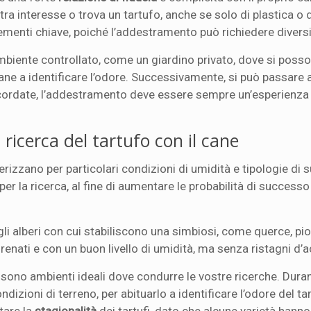
 interesse o trova un tartufo, anche se solo di plastica o d
menti chiave, poiché l’addestramento può richiedere divers
n ambiente controllato, come un giardino privato, dove si poss
l cane a identificare l’odore. Successivamente, si può passare a
. Ricordate, l’addestramento deve essere sempre un’esperienza
a ricerca del tartufo con il cane
erizzano per particolari condizioni di umidità e tipologie di s
per la ricerca, al fine di aumentare le probabilità di successo
egli alberi con cui stabiliscono una simbiosi, come querce, piop
drenati e con un buon livello di umidità, ma senza ristagni d’
sono ambienti ideali dove condurre le vostre ricerche. Dura
dizioni di terreno, per abituarlo a identificare l’odore del ta