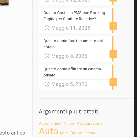
Quanto Costa un PMS con Booking
Engine per Strutture Ricettive?
0
Maggio 11, 2026
Quanto costa fare testamento dal
notaio
0
Maggio 8, 2026
Quanto costa affittare un cinema
privato
0
Maggio 5, 2026
Argomenti più trattati
Assicurazione
Abbonamenti
Amazon
Auto
esto antico
Bagno
Azioni
Benzina