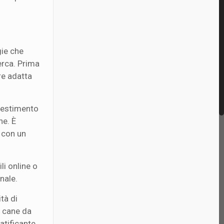
gie che
erca. Prima
re adatta
nvestimento
ne. È
i con un
li online o
nale.
ità di
o cane da
atificante.