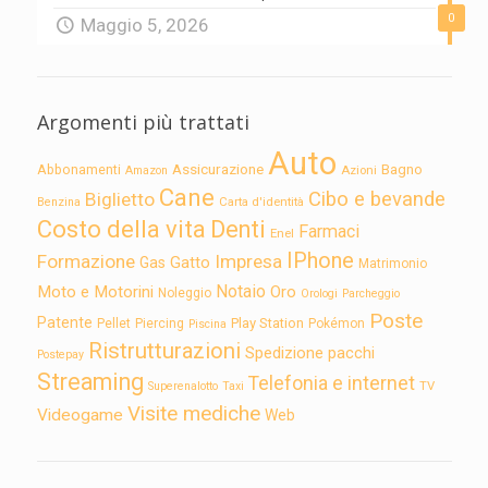
0
Maggio 5, 2026
Argomenti più trattati
Auto
Assicurazione
Abbonamenti
Bagno
Azioni
Amazon
Cane
Cibo e bevande
Biglietto
Carta d'identità
Benzina
Costo della vita
Denti
Farmaci
Enel
IPhone
Formazione
Impresa
Gatto
Gas
Matrimonio
Notaio
Moto e Motorini
Oro
Noleggio
Orologi
Parcheggio
Poste
Patente
Play Station
Pellet
Piercing
Pokémon
Piscina
Ristrutturazioni
Spedizione pacchi
Postepay
Streaming
Telefonia e internet
TV
Superenalotto
Taxi
Visite mediche
Videogame
Web