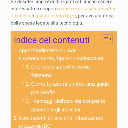
Se desideri approfondire, potresti anche essere
interessato a scoprire
quanto costa un computer
da ufficio
o
quanto costa Dazn
, per avere un’idea
delle spese legate alla tecnologia.
Indice dei contenuti
Approfondimento sui Bot:
Funzionamento, Tipi e Considerazioni
Che cos’è un bot e come
funziona
Come funziona un bot: una guida
per neofiti
I vantaggi dell’uso dei bot per le
aziende e gli individui
Componenti chiave che influenzano il
prezzo dei BOT