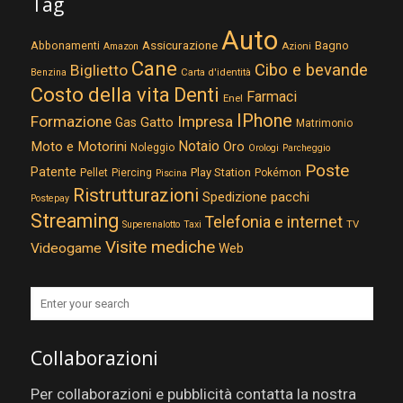
Tag
Auto
Assicurazione
Abbonamenti
Bagno
Azioni
Amazon
Cane
Cibo e bevande
Biglietto
Carta d'identità
Benzina
Costo della vita
Denti
Farmaci
Enel
IPhone
Formazione
Impresa
Gatto
Gas
Matrimonio
Notaio
Moto e Motorini
Oro
Noleggio
Orologi
Parcheggio
Poste
Patente
Play Station
Pellet
Piercing
Pokémon
Piscina
Ristrutturazioni
Spedizione pacchi
Postepay
Streaming
Telefonia e internet
TV
Superenalotto
Taxi
Visite mediche
Videogame
Web
Collaborazioni
Per collaborazioni e pubblicità contatta la nostra