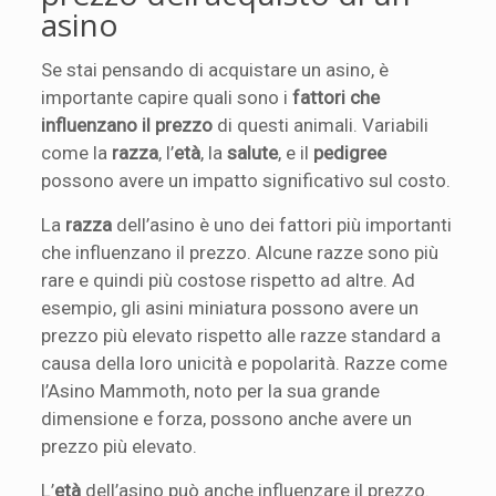
asino
Se stai pensando di acquistare un asino, è
importante capire quali sono i
fattori che
influenzano il prezzo
di questi animali. Variabili
come la
razza
, l’
età
, la
salute
, e il
pedigree
possono avere un impatto significativo sul costo.
La
razza
dell’asino è uno dei fattori più importanti
che influenzano il prezzo. Alcune razze sono più
rare e quindi più costose rispetto ad altre. Ad
esempio, gli asini miniatura possono avere un
prezzo più elevato rispetto alle razze standard a
causa della loro unicità e popolarità. Razze come
l’Asino Mammoth, noto per la sua grande
dimensione e forza, possono anche avere un
prezzo più elevato.
L’
età
dell’asino può anche influenzare il prezzo.