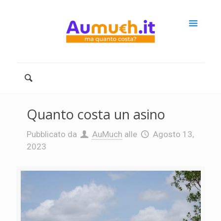
Quanto costa un asino
Pubblicato da
AuMuch
alle
Agosto 13,
2023