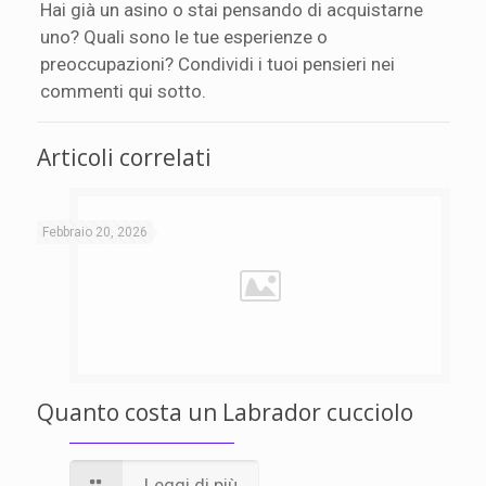
Hai già un asino o stai pensando di acquistarne
uno? Quali sono le tue esperienze o
preoccupazioni? Condividi i tuoi pensieri nei
commenti qui sotto.
Articoli correlati
Febbraio 20, 2026
Quanto costa un Labrador cucciolo
Leggi di più