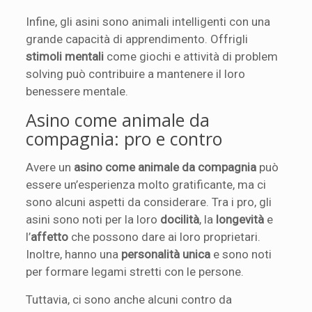
Infine, gli asini sono animali intelligenti con una
grande capacità di apprendimento. Offrigli
stimoli mentali
come giochi e attività di problem
solving può contribuire a mantenere il loro
benessere mentale.
Asino come animale da
compagnia: pro e contro
Avere un
asino come animale da compagnia
può
essere un’esperienza molto gratificante, ma ci
sono alcuni aspetti da considerare. Tra i pro, gli
asini sono noti per la loro
docilità
, la
longevità
e
l’
affetto
che possono dare ai loro proprietari.
Inoltre, hanno una
personalità unica
e sono noti
per formare legami stretti con le persone.
Tuttavia, ci sono anche alcuni contro da