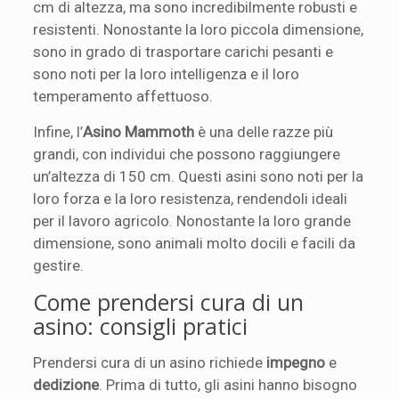
cm di altezza, ma sono incredibilmente robusti e
resistenti. Nonostante la loro piccola dimensione,
sono in grado di trasportare carichi pesanti e
sono noti per la loro intelligenza e il loro
temperamento affettuoso.
Infine, l’
Asino Mammoth
è una delle razze più
grandi, con individui che possono raggiungere
un’altezza di 150 cm. Questi asini sono noti per la
loro forza e la loro resistenza, rendendoli ideali
per il lavoro agricolo. Nonostante la loro grande
dimensione, sono animali molto docili e facili da
gestire.
Come prendersi cura di un
asino: consigli pratici
Prendersi cura di un asino richiede
impegno
e
dedizione
. Prima di tutto, gli asini hanno bisogno