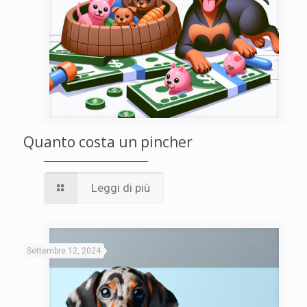
Quanto costa un pincher
Leggi di più
Settembre 12, 2024