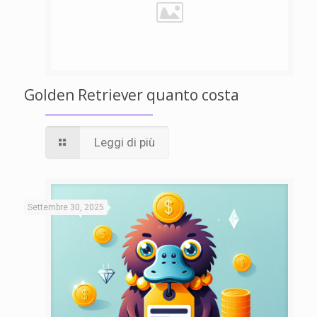
Golden Retriever quanto costa
Leggi di più
Settembre 30, 2025