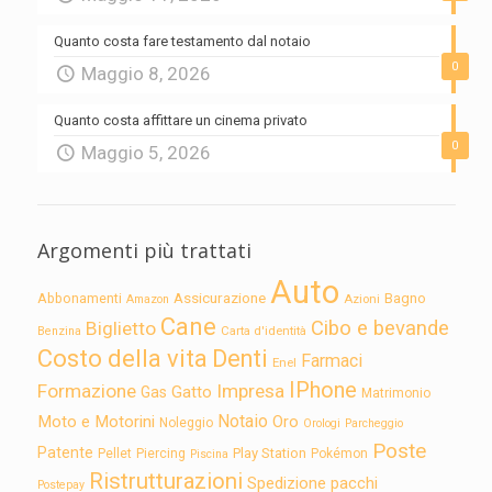
Quanto costa fare testamento dal notaio
0
Maggio 8, 2026
Quanto costa affittare un cinema privato
0
Maggio 5, 2026
Argomenti più trattati
Auto
Assicurazione
Abbonamenti
Bagno
Azioni
Amazon
Cane
Cibo e bevande
Biglietto
Carta d'identità
Benzina
Costo della vita
Denti
Farmaci
Enel
IPhone
Formazione
Impresa
Gatto
Gas
Matrimonio
Notaio
Moto e Motorini
Oro
Noleggio
Orologi
Parcheggio
Poste
Patente
Play Station
Pellet
Piercing
Pokémon
Piscina
Ristrutturazioni
Spedizione pacchi
Postepay