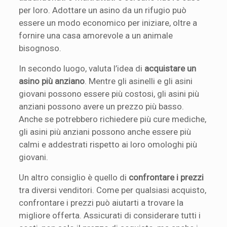
per loro. Adottare un asino da un rifugio può
essere un modo economico per iniziare, oltre a
fornire una casa amorevole a un animale
bisognoso.
In secondo luogo, valuta l’idea di
acquistare un
asino più anziano
. Mentre gli asinelli e gli asini
giovani possono essere più costosi, gli asini più
anziani possono avere un prezzo più basso.
Anche se potrebbero richiedere più cure mediche,
gli asini più anziani possono anche essere più
calmi e addestrati rispetto ai loro omologhi più
giovani.
Un altro consiglio è quello di
confrontare i prezzi
tra diversi venditori. Come per qualsiasi acquisto,
confrontare i prezzi può aiutarti a trovare la
migliore offerta. Assicurati di considerare tutti i