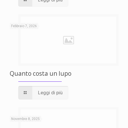
Febbraio 7, 2026
Quanto costa un lupo
Leggi di più
Novembre 8, 2025