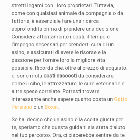
stretti legami con i loro proprietari. Tuttavia,
come con qualsiasi animale da compagnia o da
fattoria, è essenziale fare una ricerca
approfondita prima di prendere una decisione.
Considera attentamente i costi, il tempo e
l’impegno necessari per prenderti cura di un
asino, e assicurati di avere le risorse e la
passione per fornire loro la migliore vita
possibile. Ricorda che, oltre al prezzo di acquisto,
ci sono molti
costi nascosti
da considerare,
come il cibo, le attrezzature, le cure veterinarie e
altre spese correlate. Potresti trovare
interessante anche sapere quanto costa un
Gatto
Persiano
o un
Boxer
.
Se hai deciso che un asino è la scelta giusta per
te, speriamo che questa guida ti sia stata d’aiuto
nel tuo percorso. Ora, ci piacerebbe sentire da te.