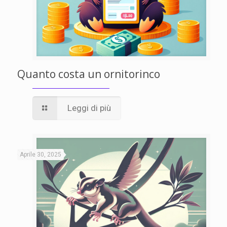
Quanto costa un ornitorinco
Leggi di più
Aprile 30, 2025