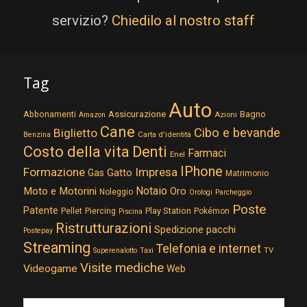
servizio?
Chiedilo al nostro staff
Tag
Auto
Assicurazione
Abbonamenti
Bagno
Azioni
Amazon
Cane
Cibo e bevande
Biglietto
Carta d'identità
Benzina
Costo della vita
Denti
Farmaci
Enel
IPhone
Formazione
Impresa
Gatto
Gas
Matrimonio
Notaio
Moto e Motorini
Oro
Noleggio
Orologi
Parcheggio
Poste
Patente
Play Station
Pellet
Piercing
Pokémon
Piscina
Ristrutturazioni
Spedizione pacchi
Postepay
Streaming
Telefonia e internet
TV
Superenalotto
Taxi
Visite mediche
Videogame
Web