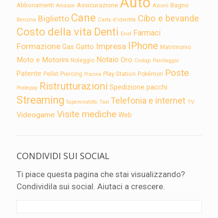
Auto
Assicurazione
Abbonamenti
Bagno
Azioni
Amazon
Cane
Cibo e bevande
Biglietto
Carta d'identità
Benzina
Costo della vita
Denti
Farmaci
Enel
IPhone
Formazione
Impresa
Gatto
Gas
Matrimonio
Notaio
Moto e Motorini
Oro
Noleggio
Orologi
Parcheggio
Poste
Patente
Play Station
Pellet
Piercing
Pokémon
Piscina
Ristrutturazioni
Spedizione pacchi
Postepay
Streaming
Telefonia e internet
TV
Superenalotto
Taxi
Visite mediche
Videogame
Web
CONDIVIDI SUI SOCIAL
Ti piace questa pagina che stai visualizzando?
Condividila sui social. Aiutaci a crescere.