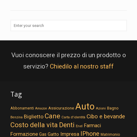
Vuoi conoscere il prezzo di un prodotto o
servizio?
Chiedilo al nostro staff
Tag
Auto
Assicurazione
Abbonamenti
Bagno
Azioni
Amazon
Cane
Cibo e bevande
Biglietto
Carta d'identità
Benzina
Costo della vita
Denti
Farmaci
Enel
IPhone
Formazione
Impresa
Gatto
Gas
Matrimonio