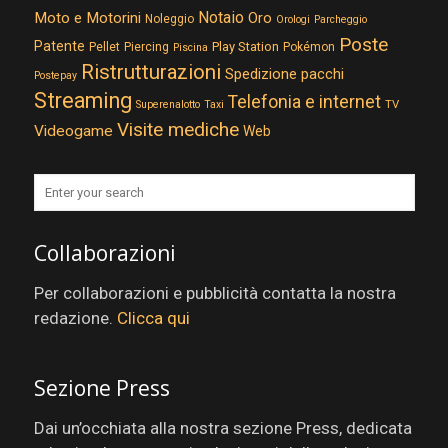
Notaio
Moto e Motorini
Oro
Noleggio
Orologi
Parcheggio
Poste
Patente
Play Station
Pellet
Piercing
Pokémon
Piscina
Ristrutturazioni
Spedizione pacchi
Postepay
Streaming
Telefonia e internet
TV
Superenalotto
Taxi
Visite mediche
Videogame
Web
Collaborazioni
Per collaborazioni e pubblicità contatta la nostra
redazione.
Clicca qui
Sezione Press
Dai un’occhiata alla nostra sezione Press, dedicata