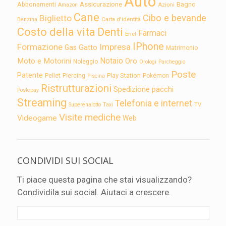
Auto
Assicurazione
Abbonamenti
Bagno
Azioni
Amazon
Cane
Cibo e bevande
Biglietto
Carta d'identità
Benzina
Costo della vita
Denti
Farmaci
Enel
IPhone
Formazione
Impresa
Gatto
Gas
Matrimonio
Notaio
Moto e Motorini
Oro
Noleggio
Orologi
Parcheggio
Poste
Patente
Play Station
Pellet
Piercing
Pokémon
Piscina
Ristrutturazioni
Spedizione pacchi
Postepay
Streaming
Telefonia e internet
TV
Superenalotto
Taxi
Visite mediche
Videogame
Web
CONDIVIDI SUI SOCIAL
Ti piace questa pagina che stai visualizzando?
Condividila sui social. Aiutaci a crescere.