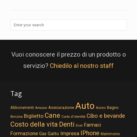
Vuoi conoscere il prezzo di un prodotto o
servizio?
Chiedilo al nostro staff
Tag
Auto
Assicurazione
Abbonamenti
Bagno
Azioni
Amazon
Cane
Cibo e bevande
Biglietto
Carta d'identità
Benzina
Costo della vita
Denti
Farmaci
Enel
IPhone
Formazione
Impresa
Gatto
Gas
Matrimonio