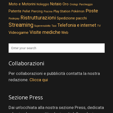
Notaio
Moto e Motorini
Oro
Noleggio
Orologi
Parcheggio
Poste
Patente
Play Station
Pellet
Piercing
Pokémon
Piscina
Ristrutturazioni
Spedizione pacchi
Postepay
Streaming
Telefonia e internet
TV
Superenalotto
Taxi
Visite mediche
Videogame
Web
Collaborazioni
Per collaborazioni e pubblicità contatta la nostra
redazione.
Clicca qui
Sezione Press
Dai un’occhiata alla nostra sezione Press, dedicata