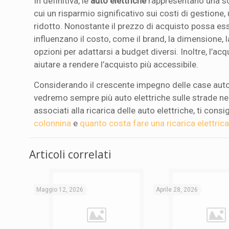
In definitiva, le
auto elettriche
rappresentano una sce
cui un risparmio significativo sui costi di gestio
ridotto. Nonostante il prezzo di acquisto possa esse
influenzano il costo, come il brand, la dimensione, 
opzioni per adattarsi a budget diversi. Inoltre, l’ac
aiutare a rendere l’acquisto più accessibile.
Considerando il crescente impegno delle case autom
vedremo sempre più auto elettriche sulle strade ne
associati alla ricarica delle auto elettriche, ti cons
colonnina
e
quanto costa fare una ricarica elettrica
Articoli correlati
Maggio 12, 2026
Aprile 28, 2026