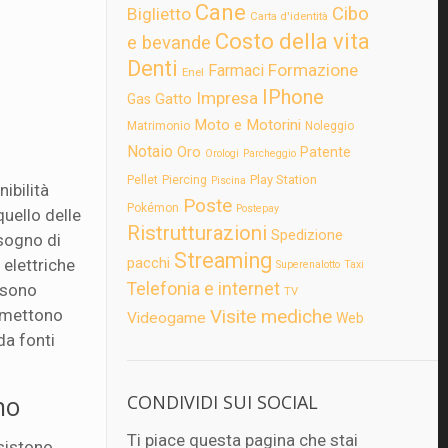
Cane
Cibo
Biglietto
Carta d'identità
Costo della vita
e bevande
Denti
Formazione
Farmaci
Enel
IPhone
Impresa
Gatto
Gas
Moto e Motorini
Matrimonio
Noleggio
Notaio
Oro
Patente
Orologi
Parcheggio
Play Station
Pellet
Piercing
Piscina
ibilità
Poste
Pokémon
Postepay
quello delle
Ristrutturazioni
Spedizione
isogno di
Streaming
pacchi
 elettriche
Superenalotto
Taxi
Telefonia e internet
ssono
TV
 emettono
Visite mediche
Videogame
Web
da fonti
no
CONDIVIDI SUI SOCIAL
Ti piace questa pagina che stai
sistono