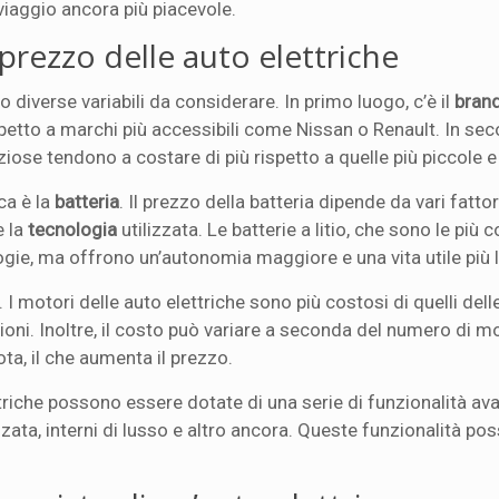
viaggio ancora più piacevole.
l prezzo delle auto elettriche
no diverse variabili da considerare. In primo luogo, c’è il
bran
spetto a marchi più accessibili come Nissan o Renault. In se
aziose tendono a costare di più rispetto a quelle più piccole 
ca è la
batteria
. Il prezzo della batteria dipende da vari fattori
e la
tecnologia
utilizzata. Le batterie a litio, che sono le più 
ogie, ma offrono un’autonomia maggiore e una vita utile più 
. I motori delle auto elettriche sono più costosi di quelli dell
oni. Inoltre, il costo può variare a seconda del numero di mo
ta, il che aumenta il prezzo.
ttriche possono essere dotate di una serie di funzionalità av
ata, interni di lusso e altro ancora. Queste funzionalità po