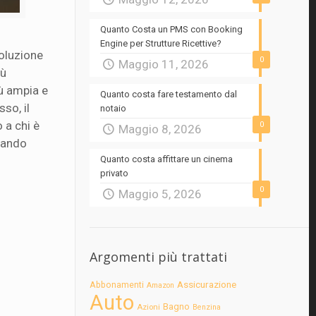
Quanto Costa un PMS con Booking
Engine per Strutture Ricettive?
voluzione
0
Maggio 11, 2026
iù
iù ampia e
Quanto costa fare testamento dal
so, il
notaio
o a chi è
0
Maggio 8, 2026
ntando
Quanto costa affittare un cinema
privato
0
Maggio 5, 2026
Argomenti più trattati
Assicurazione
Abbonamenti
Amazon
Auto
Bagno
Azioni
Benzina