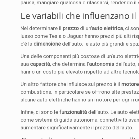
pausa, mangiare qualcosa o rilassarsi, rendendo il 
Le variabili che influenzano i
Nel determinare il
prezzo
di un’
auto elettrica
, ci so
lusso come Tesla o Jaguar hanno prezzi più alti ri
c’è la
dimensione
dell’auto: le auto più grandi e sp
Una delle componenti più costose di un’auto elettri
sua
capacità
, che determina l’
autonomia
dell’auto, 
hanno un costo più elevato rispetto ad altre tecnol
Un altro fattore che influisce sul prezzo è il
motore
combustione, in particolare se offrono alte prestazi
alcune auto elettriche hanno un motore per ogni ruo
Infine, ci sono le
funzionalità
dell’auto. Le auto ele
come sistemi di guida autonoma, connettività avanz
aumentare significativamente il prezzo dell’auto.