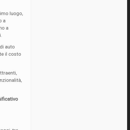
primo luogo,
o a
no a
i.
 di auto
te il costo
traenti,
zionalità,
ificativo