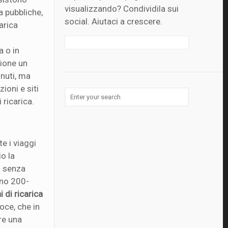
visualizzando? Condividila sui
a pubbliche,
social. Aiutaci a crescere.
arica
a o in
zione un
inuti, ma
ioni e siti
 ricarica.
e i viaggi
io la
i senza
eno 200-
i di ricarica
loce, che in
are una