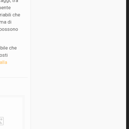
aggi, tra
mente
iabili che
mma di
i possono
bile che
osti
alla