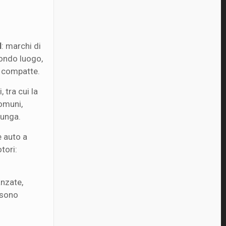
d
: marchi di
condo luogo,
e compatte.
, tra cui la
comuni,
lunga.
e auto a
tori:
anzate,
ssono