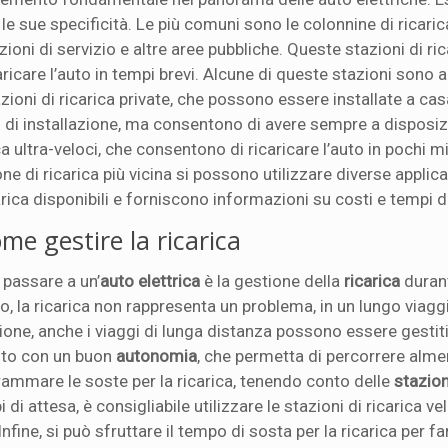
 le sue specificità. Le più comuni sono le colonnine di ricaric
ioni di servizio e altre aree pubbliche. Queste stazioni di ric
ricare l’auto in tempi brevi. Alcune di queste stazioni sono a
ioni di ricarica private, che possono essere installate a cas
o di installazione, ma consentono di avere sempre a disposi
rica ultra-veloci, che consentono di ricaricare l’auto in pochi m
 di ricarica più vicina si possono utilizzare diverse applicaz
ica disponibili e forniscono informazioni su costi e tempi di
ome gestire la ricarica
 passare a un’
auto elettrica
è la gestione della
ricarica
durant
ro, la ricarica non rappresenta un problema, in un lungo viagg
zione, anche i viaggi di lunga distanza possono essere gestit
auto con un buon
autonomia
, che permetta di percorrere alm
rammare le soste per la ricarica, tenendo conto delle
stazion
i di attesa, è consigliabile utilizzare le stazioni di ricarica ve
nfine, si può sfruttare il tempo di sosta per la ricarica per f