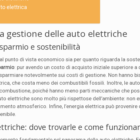
to elettrica
 gestione delle auto elettriche
isparmio e sostenibilità
l punto di vista economico sia per quanto riguarda la sosten
parmio
: pur avendo un costo di acquisto iniziale superiore a 
 risparmiare notevolmente sui costi di gestione. Non hanno b
trica, che costa meno dei combustibili fossili. Inoltre, le auto
a combustione, poiché hanno meno parti meccaniche che po
auto elettriche sono molto più rispettose dell’ambiente: non
amento atmosferico. Infine, l’energia elettrica può provenire 
enibile.
lettriche: dove trovarle e come funziona
elemento fondamentale nel panorama delle auto elettriche. E