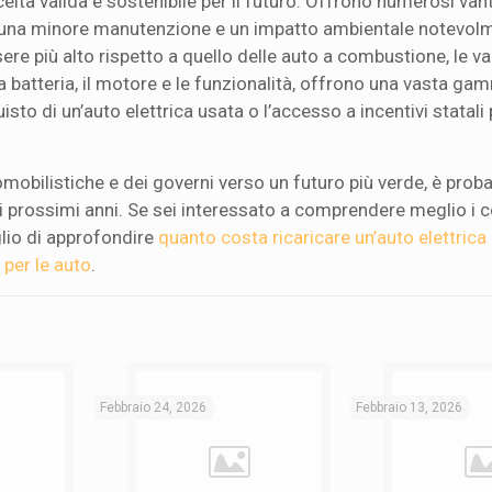
lta valida e sostenibile per il futuro. Offrono numerosi vant
ne, una minore manutenzione e un impatto ambientale notevol
re più alto rispetto a quello delle auto a combustione, le var
la batteria, il motore e le funzionalità, offrono una vasta ga
quisto di un’auto elettrica usata o l’accesso a incentivi statal
obilistiche e dei governi verso un futuro più verde, è proba
i prossimi anni. Se sei interessato a comprendere meglio i c
iglio di approfondire
quanto costa ricaricare un’auto elettrica 
 per le auto
.
Febbraio 24, 2026
Febbraio 13, 2026