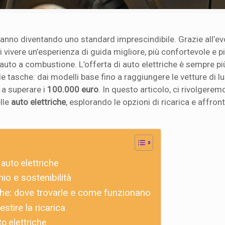
anno diventando uno standard imprescindibile. Grazie all’e
 vivere un’esperienza di guida migliore, più confortevole e p
e auto a combustione. L’offerta di auto elettriche è sempre p
e tasche: dai modelli base fino a raggiungere le vetture di lus
 a superare i
100.000 euro
. In questo articolo, ci rivolgerem
elle
auto elettriche
, esplorando le opzioni di ricarica e affro
auto elettriche
mio e sostenibilità
riche: dove trovarle e come funzionano
stire la ricarica
to elettriche