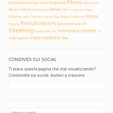
IPhone
Formazione
Impresa
Gatto
Gas
Matrimonio
Notaio
Moto e Motorini
Oro
Noleggio
Orologi
Parcheggio
Poste
Patente
Play Station
Pellet
Piercing
Pokémon
Piscina
Ristrutturazioni
Spedizione pacchi
Postepay
Streaming
Telefonia e internet
TV
Superenalotto
Taxi
Visite mediche
Videogame
Web
CONDIVIDI SUI SOCIAL
Ti piace questa pagina che stai visualizzando?
Condividila sui social. Aiutaci a crescere.