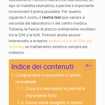
tipo di malattia reumatica, e perché è importante
riconoscerli il prima possibile. Per quanto
riguarda il costo, il
reuma test
può variare a
seconda del laboratorio o del centro medico.
Tuttavia, la fascia di prezzo solitamente oscillano
tra le 20€ e le 60€. Potresti anche essere
interessato a scoprire
quanto costa un filler per
occhiaie
, un trattamento estetico sempre più
richiesto.
Indice dei contenuti
Comprendere il reumatest e l’artrite
reumatoide
Cosa è il reumatest e perché è
importante farlo
Come viene eseguito il reuma