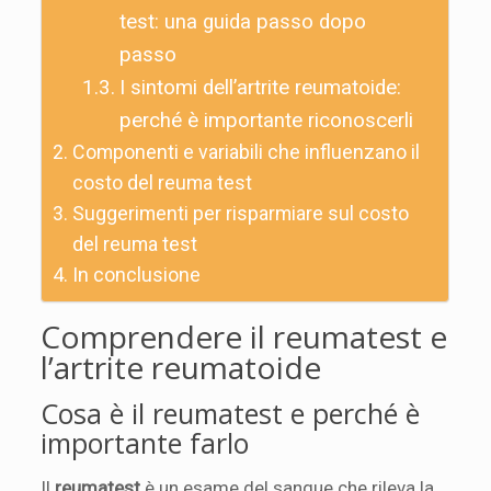
test: una guida passo dopo
passo
I sintomi dell’artrite reumatoide:
perché è importante riconoscerli
Componenti e variabili che influenzano il
costo del reuma test
Suggerimenti per risparmiare sul costo
del reuma test
In conclusione
Comprendere il reumatest e
l’artrite reumatoide
Cosa è il reumatest e perché è
importante farlo
Il
reumatest
è un esame del sangue che rileva la