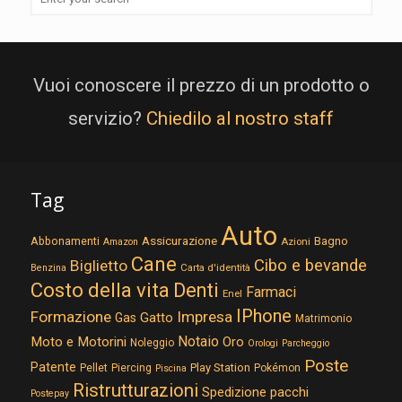
Vuoi conoscere il prezzo di un prodotto o
servizio?
Chiedilo al nostro staff
Tag
Auto
Assicurazione
Abbonamenti
Bagno
Azioni
Amazon
Cane
Cibo e bevande
Biglietto
Carta d'identità
Benzina
Costo della vita
Denti
Farmaci
Enel
IPhone
Formazione
Impresa
Gatto
Gas
Matrimonio
Notaio
Moto e Motorini
Oro
Noleggio
Orologi
Parcheggio
Poste
Patente
Play Station
Pellet
Piercing
Pokémon
Piscina
Ristrutturazioni
Spedizione pacchi
Postepay