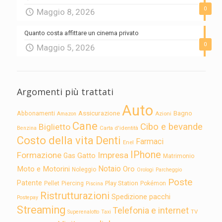
0
Maggio 8, 2026
Quanto costa affittare un cinema privato
0
Maggio 5, 2026
Argomenti più trattati
Auto
Assicurazione
Abbonamenti
Bagno
Azioni
Amazon
Cane
Cibo e bevande
Biglietto
Carta d'identità
Benzina
Costo della vita
Denti
Farmaci
Enel
IPhone
Formazione
Impresa
Gatto
Gas
Matrimonio
Notaio
Moto e Motorini
Oro
Noleggio
Orologi
Parcheggio
Poste
Patente
Play Station
Pellet
Piercing
Pokémon
Piscina
Ristrutturazioni
Spedizione pacchi
Postepay
Streaming
Telefonia e internet
TV
Superenalotto
Taxi