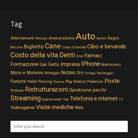
Tag
Auto
Assicurazione
Abbonamenti
Bagno
Azioni
Amazon
Cane
Cibo e bevande
Biglietto
Carta d'identità
Benzina
Costo della vita
Denti
Farmaci
Enel
IPhone
Formazione
Impresa
Gatto
Gas
Matrimonio
Notaio
Moto e Motorini
Oro
Noleggio
Orologi
Parcheggio
Poste
Patente
Play Station
Pellet
Piercing
Pokémon
Piscina
Ristrutturazioni
Spedizione pacchi
Postepay
Streaming
Telefonia e internet
TV
Superenalotto
Taxi
Visite mediche
Videogame
Web