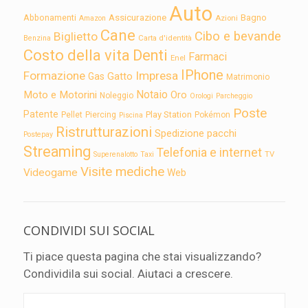
Auto
Assicurazione
Abbonamenti
Bagno
Azioni
Amazon
Cane
Cibo e bevande
Biglietto
Carta d'identità
Benzina
Costo della vita
Denti
Farmaci
Enel
IPhone
Formazione
Impresa
Gatto
Gas
Matrimonio
Notaio
Moto e Motorini
Oro
Noleggio
Orologi
Parcheggio
Poste
Patente
Play Station
Pellet
Piercing
Pokémon
Piscina
Ristrutturazioni
Spedizione pacchi
Postepay
Streaming
Telefonia e internet
TV
Superenalotto
Taxi
Visite mediche
Videogame
Web
CONDIVIDI SUI SOCIAL
Ti piace questa pagina che stai visualizzando?
Condividila sui social. Aiutaci a crescere.