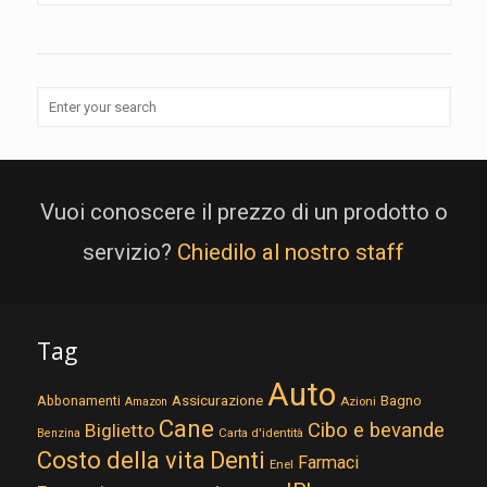
Vuoi conoscere il prezzo di un prodotto o
servizio?
Chiedilo al nostro staff
Tag
Auto
Assicurazione
Abbonamenti
Bagno
Azioni
Amazon
Cane
Cibo e bevande
Biglietto
Carta d'identità
Benzina
Costo della vita
Denti
Farmaci
Enel