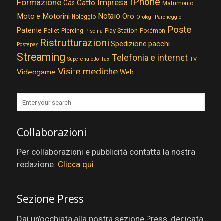
IPhone
Formazione
Impresa
Gatto
Gas
Matrimonio
Notaio
Moto e Motorini
Oro
Noleggio
Orologi
Parcheggio
Poste
Patente
Play Station
Pellet
Piercing
Pokémon
Piscina
Ristrutturazioni
Spedizione pacchi
Postepay
Streaming
Telefonia e internet
TV
Superenalotto
Taxi
Visite mediche
Videogame
Web
Collaborazioni
Per collaborazioni e pubblicità contatta la nostra
redazione.
Clicca qui
Sezione Press
Dai un’occhiata alla nostra sezione Press, dedicata