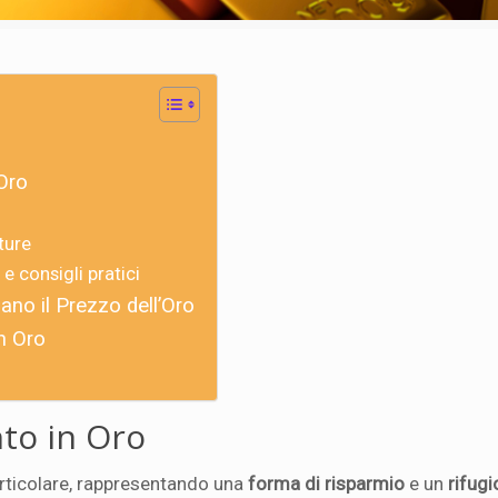
Oro
i
ture
 consigli pratici
ano il Prezzo dell’Oro
n Oro
nto in Oro
rticolare, rappresentando una
forma di risparmio
e un
rifugi