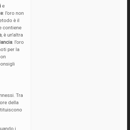
i
e
te
: l’oro non
etodo è il
e contiene
e
, è un’altra
lancia
: l’oro
oti per la
non
consigli
nnessi. Tra
ore della
stituiscono
Quando i