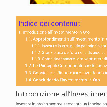
Indice dei contenuti
Introduzione all’Investimento in Oro
Approfondimenti sull’Investimento in 
Investire in oro: guida per principiant
Storia e uso dell’oro nelle diverse cul
Come riconoscere l’oro vero: metodi e
Le Principali Componenti che Influenz
Consigli per Risparmiare Investendo i
Concludendo l’Investimento in Oro
Introduzione all’Investime
Investire in
oro
ha sempre esercitato un fascino pa