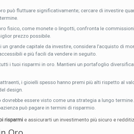
oro può fluttuare significativamente; cercare di investire qua
 termine.
o fisico, come monete o lingotti, confronta le commissioni 
miglior prezzo possibile.
 un grande capitale da investire, considera l’acquisto di mo
accessibili e più facili da vendere in seguito.
tti i tuoi risparmi in oro. Mantieni un portafoglio diversific
raenti, i gioielli spesso hanno premi più alti rispetto al val
del design.
o dovrebbe essere visto come una strategia a lungo termine.
pazienza può pagare in termini di risparmio.
oi risparmi
e assicurarti un investimento più sicuro e redditiz
in Oro