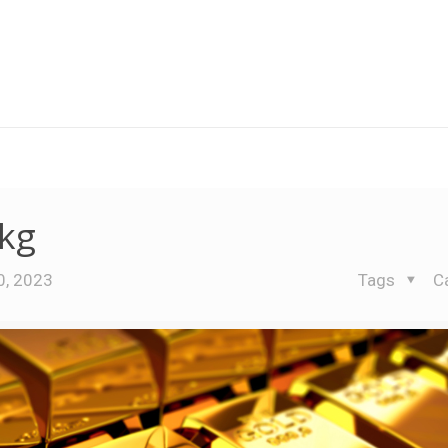
 kg
0, 2023
Tags
C