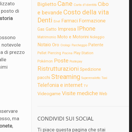
Cane
lizzato
Cibo
Biglietto
Carta d'identità
 posto di
Costo della vita
e bevande
storia
Denti
Formazione
Farmaci
Enel
IPhone
Impresa
Gatto
Gas
Moto e Motorini
 possono
Matrimonio
Noleggio
a notevole
Notaio
Oro
Patente
Orologi
Parcheggio
ia di prezzo
Play Station
Pellet
Piercing
Piscina
lle
Poste
Pokémon
Postepay
simi
Ristrutturazioni
Spedizione
Streaming
pacchi
Superenalotto
Taxi
Telefonia e internet
TV
Visite mediche
Videogame
Web
onservare
CONDIVIDI SUI SOCIAL
lesso, ma
onete
,
Ti piace questa pagina che stai