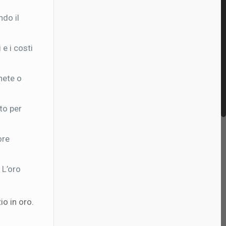
ndo il
e i costi
nete o
ato per
ore
 L’oro
io in oro.