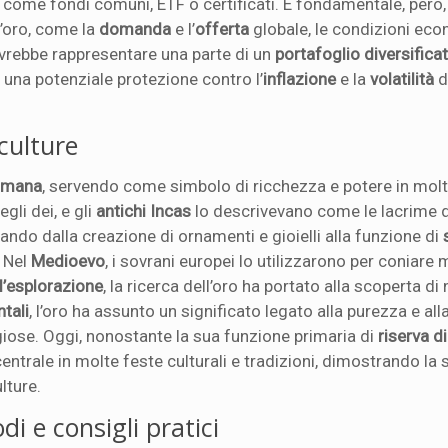
come fondi comuni, ETF o certificati. È fondamentale, però,
l’oro, come la
domanda
e l’
offerta
globale, le condizioni eco
ovrebbe rappresentare una parte di un
portafoglio diversifica
e una potenziale protezione contro l’
inflazione
e la
volatilità
d
 culture
 umana
, servendo come simbolo di ricchezza e potere in molt
egli dei, e gli
antichi Incas
lo descrivevano come le lacrime d
sando dalla creazione di ornamenti e gioielli alla funzione di
. Nel
Medioevo
, i sovrani europei lo utilizzarono per coniare
ll’esplorazione
, la ricerca dell’oro ha portato alla scoperta di
ntali
, l’oro ha assunto un significato legato alla purezza e all
igiose. Oggi, nonostante la sua funzione primaria di
riserva d
ntrale in molte feste culturali e tradizioni, dimostrando la 
lture.
i e consigli pratici