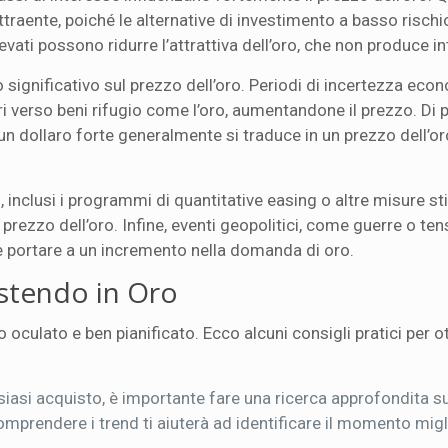
attraente, poiché le alternative di investimento a basso risch
levati possono ridurre l’attrattiva dell’oro, che non produce in
significativo sul prezzo dell’oro. Periodi di incertezza eco
ri verso beni rifugio come l’oro, aumentandone il prezzo. Di pa
; un dollaro forte generalmente si traduce in un prezzo dell’o
, inclusi i programmi di quantitative easing o altre misure st
rezzo dell’oro. Infine, eventi geopolitici, come guerre o ten
e portare a un incremento nella domanda di oro.
estendo in Oro
 oculato e ben pianificato. Ecco alcuni consigli pratici per ot
siasi acquisto, è importante fare una ricerca approfondita s
Comprendere i trend ti aiuterà ad identificare il momento migl