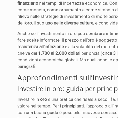
finanziario
nei tempi di incertezza economica. Con un
come moneta, come ornamento e come simbolo di po
rilievo nelle strategie di investimento di molte per
dell’oro
, il suo
uso nelle diverse culture
, e condivid
Anche se l’investimento in oro può sembrare intimida
fare scelte informate. Il prezzo dell’oro è sogget
resistenza all’inflazione
e alla volatilità del mercat
che va dai
1.700 ai 2.000 dollari
per oncia (
circa 3
condizioni economiche globali. Ma quali sono le op
paragrafi.
Approfondimenti sull’Invest
Investire in oro: guida per princip
Investire in
oro
è una pratica che risale a secoli fa
valore nel tempo. Per i
principianti
, l’approccio al
con una buona guida è possibile muoversi con sicur