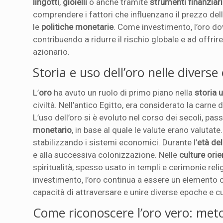
lingotti
,
gioielli
o anche tramite
strumenti finanziari
comprendere i fattori che influenzano il prezzo del
le
politiche monetarie
. Come investimento, l’oro d
contribuendo a ridurre il rischio globale e ad offrir
azionario.
Storia e uso dell’oro nelle diverse
L’
oro
ha avuto un ruolo di primo piano nella
storia
civiltà. Nell’antico Egitto, era considerato la carne d
L’uso dell’oro si è evoluto nel corso dei secoli, pas
monetario
, in base al quale le valute erano valutate
stabilizzando i sistemi economici. Durante l’
età de
e alla successiva colonizzazione. Nelle
culture orie
spiritualità, spesso usato in templi e cerimonie rel
investimento, l’oro continua a essere un elemento ce
capacità di attraversare e unire diverse epoche e cu
Come riconoscere l’oro vero: metod