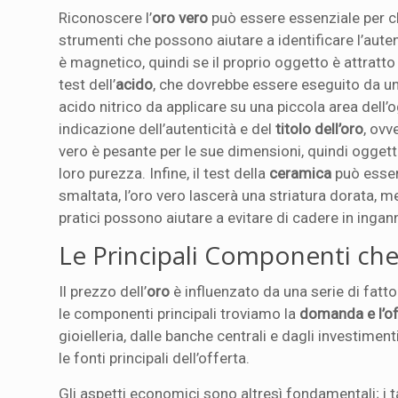
Riconoscere l’
oro vero
può essere essenziale per ch
strumenti che possono aiutare a identificare l’autent
è magnetico, quindi se il proprio oggetto è attratt
test dell’
acido
, che dovrebbe essere eseguito da un
acido nitrico da applicare su una piccola area dell’
indicazione dell’autenticità e del
titolo dell’oro
, ovv
vero è pesante per le sue dimensioni, quindi oggett
loro purezza. Infine, il test della
ceramica
può essere
smaltata, l’oro vero lascerà una striatura dorata, me
pratici possono aiutare a evitare di cadere in ingan
Le Principali Componenti che 
Il prezzo dell’
oro
è influenzato da una serie di fatt
le componenti principali troviamo la
domanda e l’of
gioielleria, dalle banche centrali e dagli investimen
le fonti principali dell’offerta.
Gli aspetti economici sono altresì fondamentali; i t