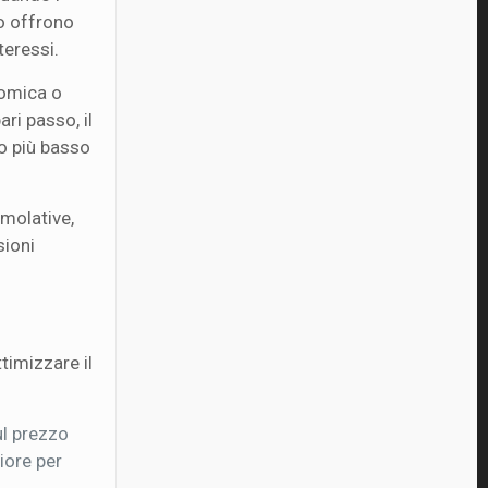
io offrono
teressi.
nomica o
ri passo, il
ro più basso
imolative,
sioni
timizzare il
ul prezzo
iore per