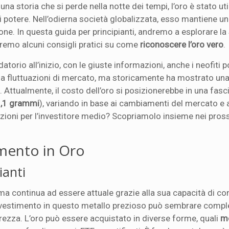
a storia che si perde nella notte dei tempi, l’oro è stato uti
tere. Nell’odierna società globalizzata, esso mantiene un
sone. In questa guida per principianti, andremo a esplorare la
eremo alcuni consigli pratici su come
riconoscere l’oro vero
.
torio all’inizio, con le giuste informazioni, anche i neofiti
to a fluttuazioni di mercato, ma storicamente ha mostrato un
o. Attualmente, il costo dell’oro si posizionerebbe in una fasc
1,1 grammi
), variando in base ai cambiamenti del mercato e a
zioni per l’investitore medio? Scopriamolo insieme nei pros
imento in Oro
ianti
, ma continua ad essere attuale grazie alla sua capacità di c
l’investimento in questo metallo prezioso può sembrare comp
ezza. L’oro può essere acquistato in diverse forme, quali
m