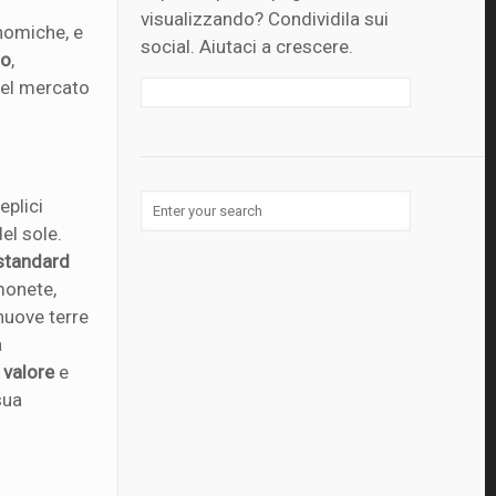
visualizzando? Condividila sui
nomiche, e
social. Aiutaci a crescere.
to
,
el mercato
eplici
el sole.
standard
 monete,
 nuove terre
a
i valore
e
sua