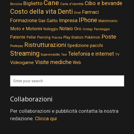
Cane
Cibo e bevande
Biglietto
Carta d'identità
Benzina
Costo della vita
Denti
Farmaci
Enel
IPhone
Formazione
Impresa
Gatto
Gas
Matrimonio
Notaio
Moto e Motorini
Oro
Noleggio
Orologi
Parcheggio
Poste
Patente
Play Station
Pellet
Piercing
Pokémon
Piscina
Ristrutturazioni
Spedizione pacchi
Postepay
Streaming
Telefonia e internet
TV
Superenalotto
Taxi
Visite mediche
Videogame
Web
Collaborazioni
Per collaborazioni e pubblicità contatta la nostra
redazione.
Clicca qui