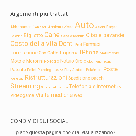
Argomenti più trattati
Auto
Assicurazione
Abbonamenti
Bagno
Azioni
Amazon
Cane
Cibo e bevande
Biglietto
Carta d'identità
Benzina
Costo della vita
Denti
Farmaci
Enel
IPhone
Formazione
Impresa
Gatto
Gas
Matrimonio
Notaio
Moto e Motorini
Oro
Noleggio
Orologi
Parcheggio
Poste
Patente
Play Station
Pellet
Piercing
Pokémon
Piscina
Ristrutturazioni
Spedizione pacchi
Postepay
Streaming
Telefonia e internet
TV
Superenalotto
Taxi
Visite mediche
Videogame
Web
CONDIVIDI SUI SOCIAL
Ti piace questa pagina che stai visualizzando?