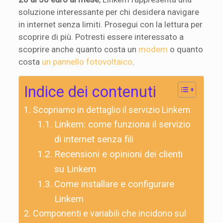
soluzione interessante per chi desidera navigare
in internet senza limiti. Prosegui con la lettura per
scoprire di più. Potresti essere interessato a
scoprire anche quanto costa un
modem
o quanto
costa
un pannello fotovoltaico
.
Indice dei contenuti
Scopriamo in dettaglio il servizio Linkem
Linkem: come funziona il servizio
di internet senza fili
Recensioni e opinioni dei clienti
su Linkem
Come installare e configurare
Linkem
Componenti e variabili che incidono sul