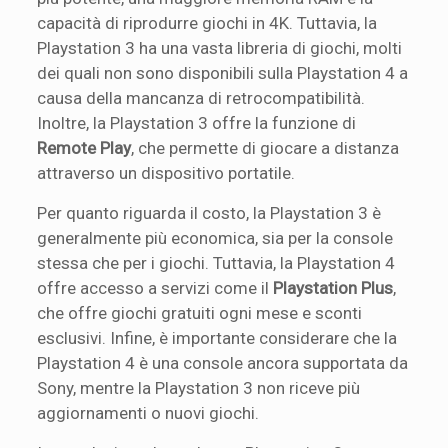
capacità di riprodurre giochi in 4K. Tuttavia, la
Playstation 3 ha una vasta libreria di giochi, molti
dei quali non sono disponibili sulla Playstation 4 a
causa della mancanza di retrocompatibilità.
Inoltre, la Playstation 3 offre la funzione di
Remote Play
, che permette di giocare a distanza
attraverso un dispositivo portatile.
Per quanto riguarda il costo, la Playstation 3 è
generalmente più economica, sia per la console
stessa che per i giochi. Tuttavia, la Playstation 4
offre accesso a servizi come il
Playstation Plus
,
che offre giochi gratuiti ogni mese e sconti
esclusivi. Infine, è importante considerare che la
Playstation 4 è una console ancora supportata da
Sony, mentre la Playstation 3 non riceve più
aggiornamenti o nuovi giochi.