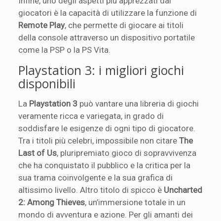
Infine, uno degli aspetti più apprezzati dai
giocatori è la capacità di utilizzare la funzione di
Remote Play
, che permette di giocare ai titoli
della console attraverso un dispositivo portatile
come la PSP o la PS Vita.
Playstation 3: i migliori giochi
disponibili
La
Playstation 3
può vantare una libreria di giochi
veramente ricca e variegata, in grado di
soddisfare le esigenze di ogni tipo di giocatore.
Tra i titoli più celebri, impossibile non citare
The
Last of Us
, pluripremiato gioco di sopravvivenza
che ha conquistato il pubblico e la critica per la
sua trama coinvolgente e la sua grafica di
altissimo livello. Altro titolo di spicco è
Uncharted
2: Among Thieves
, un’immersione totale in un
mondo di avventura e azione. Per gli amanti dei