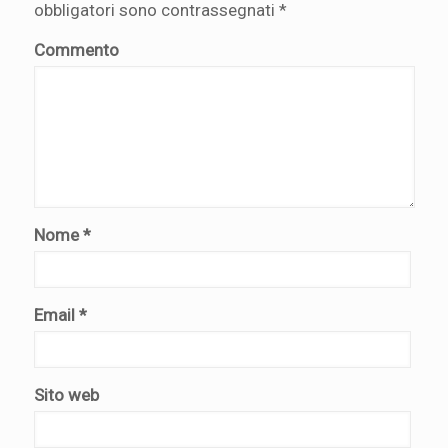
obbligatori sono contrassegnati
*
Commento
Nome
*
Email
*
Sito web