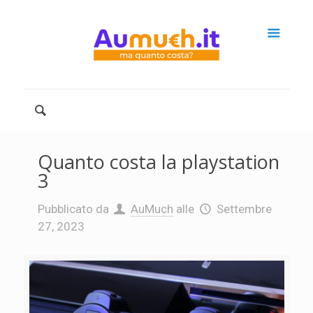
Quanto costa la playstation
3
Pubblicato da
AuMuch
alle
Settembre
27, 2023