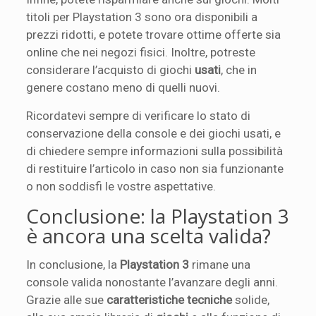
titoli per Playstation 3 sono ora disponibili a
prezzi ridotti, e potete trovare ottime offerte sia
online che nei negozi fisici. Inoltre, potreste
considerare l’acquisto di giochi
usati
, che in
genere costano meno di quelli nuovi.
Ricordatevi sempre di verificare lo stato di
conservazione della console e dei giochi usati, e
di chiedere sempre informazioni sulla possibilità
di restituire l’articolo in caso non sia funzionante
o non soddisfi le vostre aspettative.
Conclusione: la Playstation 3
è ancora una scelta valida?
In conclusione, la
Playstation 3
rimane una
console valida nonostante l’avanzare degli anni.
Grazie alle sue
caratteristiche tecniche
solide,