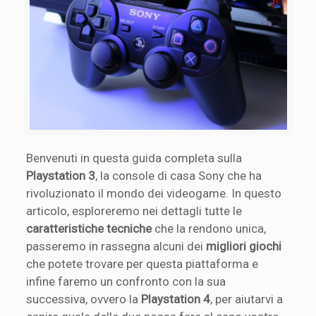
Benvenuti in questa guida completa sulla
Playstation 3
, la console di casa Sony che ha
rivoluzionato il mondo dei videogame. In questo
articolo, esploreremo nei dettagli tutte le
caratteristiche tecniche
che la rendono unica,
passeremo in rassegna alcuni dei
migliori giochi
che potete trovare per questa piattaforma e
infine faremo un confronto con la sua
successiva, ovvero la
Playstation 4
, per aiutarvi a