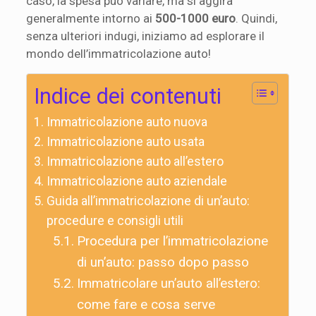
caso, la spesa può variare, ma si aggira
generalmente intorno ai
500-1000 euro
. Quindi,
senza ulteriori indugi, iniziamo ad esplorare il
mondo dell’immatricolazione auto!
Indice dei contenuti
Immatricolazione auto nuova
Immatricolazione auto usata
Immatricolazione auto all’estero
Immatricolazione auto aziendale
Guida all’immatricolazione di un’auto:
procedure e consigli utili
Procedura per l’immatricolazione
di un’auto: passo dopo passo
Immatricolare un’auto all’estero:
come fare e cosa serve