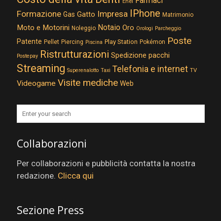
Farmaci
Enel
IPhone
Formazione
Impresa
Gatto
Gas
Matrimonio
Notaio
Moto e Motorini
Oro
Noleggio
Orologi
Parcheggio
Poste
Patente
Play Station
Pellet
Piercing
Pokémon
Piscina
Ristrutturazioni
Spedizione pacchi
Postepay
Streaming
Telefonia e internet
TV
Superenalotto
Taxi
Visite mediche
Videogame
Web
Collaborazioni
Per collaborazioni e pubblicità contatta la nostra
redazione.
Clicca qui
Sezione Press