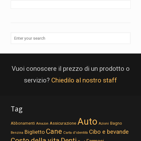
Vuoi conoscere il prezzo di un prodotto o
servizio?
Chiedilo al nostro staff
Tag
Auto
Assicurazione
Abbonamenti
Bagno
Azioni
Amazon
Cane
Cibo e bevande
Biglietto
Carta d'identità
Benzina
Costo della vita
Denti