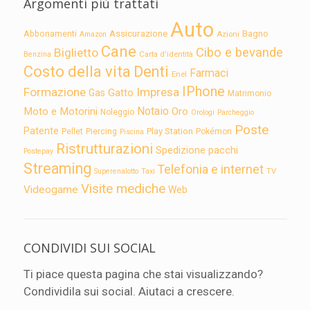
Argomenti più trattati
Auto
Assicurazione
Abbonamenti
Bagno
Azioni
Amazon
Cane
Cibo e bevande
Biglietto
Carta d'identità
Benzina
Costo della vita
Denti
Farmaci
Enel
IPhone
Formazione
Impresa
Gatto
Gas
Matrimonio
Notaio
Moto e Motorini
Oro
Noleggio
Orologi
Parcheggio
Poste
Patente
Play Station
Pellet
Piercing
Pokémon
Piscina
Ristrutturazioni
Spedizione pacchi
Postepay
Streaming
Telefonia e internet
TV
Superenalotto
Taxi
Visite mediche
Videogame
Web
CONDIVIDI SUI SOCIAL
Ti piace questa pagina che stai visualizzando?
Condividila sui social. Aiutaci a crescere.