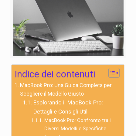
Indice dei contenuti
MacBook Pro: Una Guida Completa per
Scegliere il Modello Giusto
Esplorando il MacBook Pro:
Dettagli e Consigli Utili
MacBook Pro: Confronto tra i
Diversi Modelli e Specifiche