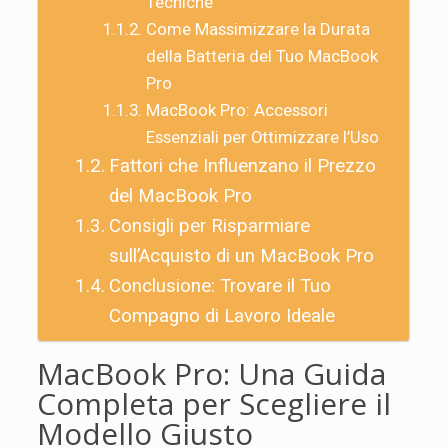
Tecniche
Come Massimizzare la Durata
della Batteria del Tuo MacBook
Pro
MacBook Pro: Accessori
Essenziali per Ottimizzare l’Uso
Fattori che Influenzano il Prezzo
del MacBook Pro
Consigli per Risparmiare
sull’Acquisto di un MacBook Pro
Conclusione: Trovare il Tuo
Compagno di Lavoro Ideale
MacBook Pro: Una Guida
Completa per Scegliere il
Modello Giusto