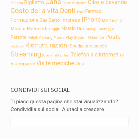
Cane
Cibo e bevande
Biglietto
Carta d'identità
Benzina
Costo della vita
Denti
Farmaci
Enel
IPhone
Formazione
Impresa
Gatto
Gas
Matrimonio
Notaio
Moto e Motorini
Oro
Noleggio
Orologi
Parcheggio
Poste
Patente
Play Station
Pellet
Piercing
Pokémon
Piscina
Ristrutturazioni
Spedizione pacchi
Postepay
Streaming
Telefonia e internet
TV
Superenalotto
Taxi
Visite mediche
Videogame
Web
CONDIVIDI SUI SOCIAL
Ti piace questa pagina che stai visualizzando?
Condividila sui social. Aiutaci a crescere.