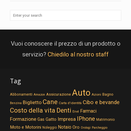
Vuoi conoscere il prezzo di un prodotto o
servizio?
Chiedilo al nostro staff
Tag
Auto
Assicurazione
Abbonamenti
Bagno
Azioni
Amazon
Cane
Cibo e bevande
Biglietto
Carta d'identità
Benzina
Costo della vita
Denti
Farmaci
Enel
IPhone
Formazione
Impresa
Gatto
Gas
Matrimonio
Notaio
Moto e Motorini
Oro
Noleggio
Orologi
Parcheggio