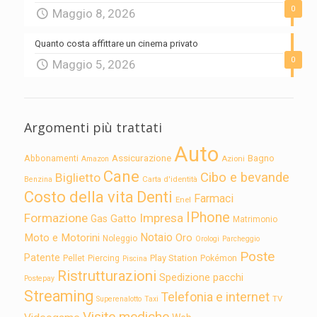
0
Maggio 8, 2026
Quanto costa affittare un cinema privato
0
Maggio 5, 2026
Argomenti più trattati
Auto
Assicurazione
Abbonamenti
Bagno
Azioni
Amazon
Cane
Cibo e bevande
Biglietto
Carta d'identità
Benzina
Costo della vita
Denti
Farmaci
Enel
IPhone
Formazione
Impresa
Gatto
Gas
Matrimonio
Notaio
Moto e Motorini
Oro
Noleggio
Orologi
Parcheggio
Poste
Patente
Play Station
Pellet
Piercing
Pokémon
Piscina
Ristrutturazioni
Spedizione pacchi
Postepay
Streaming
Telefonia e internet
TV
Superenalotto
Taxi
Visite mediche