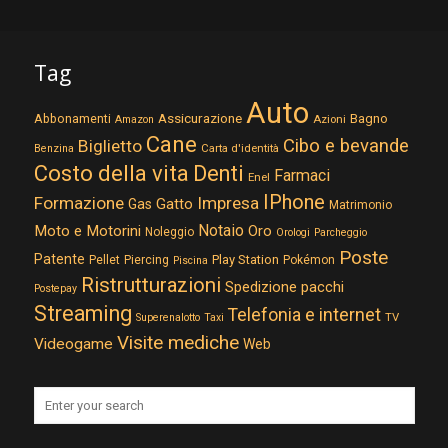
Tag
Auto
Assicurazione
Abbonamenti
Bagno
Azioni
Amazon
Cane
Cibo e bevande
Biglietto
Carta d'identità
Benzina
Costo della vita
Denti
Farmaci
Enel
IPhone
Formazione
Impresa
Gatto
Gas
Matrimonio
Notaio
Moto e Motorini
Oro
Noleggio
Orologi
Parcheggio
Poste
Patente
Play Station
Pellet
Piercing
Pokémon
Piscina
Ristrutturazioni
Spedizione pacchi
Postepay
Streaming
Telefonia e internet
TV
Superenalotto
Taxi
Visite mediche
Videogame
Web