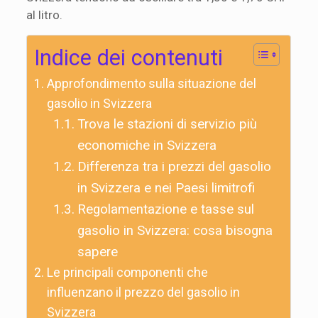
al litro.
Indice dei contenuti
Approfondimento sulla situazione del
gasolio in Svizzera
Trova le stazioni di servizio più
economiche in Svizzera
Differenza tra i prezzi del gasolio
in Svizzera e nei Paesi limitrofi
Regolamentazione e tasse sul
gasolio in Svizzera: cosa bisogna
sapere
Le principali componenti che
influenzano il prezzo del gasolio in
Svizzera