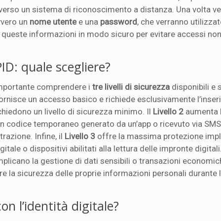
traverso un sistema di riconoscimento a distanza. Una volta ve
vvero un
nome utente
e una
password
, che verranno utilizzat
e queste informazioni in modo sicuro per evitare accessi non
SPID: quale scegliere?
importante comprendere i
tre livelli di sicurezza
disponibili e 
ornisce un accesso basico e richiede esclusivamente l’inse
ichiedono un livello di sicurezza minimo. Il
Livello 2
aumenta 
un codice temporaneo generato da un’app o ricevuto via SMS,
razione. Infine, il
Livello 3
offre la massima protezione im
ale o dispositivi abilitati alla lettura delle impronte digitali
licano la gestione di dati sensibili o transazioni economic
ire la sicurezza delle proprie informazioni personali durante l’
on l’identità digitale?