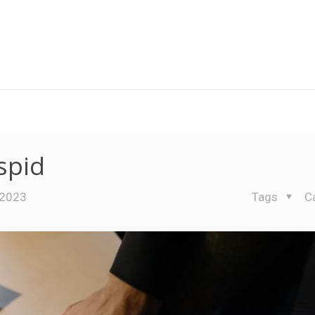
spid
 2023
Tags
C