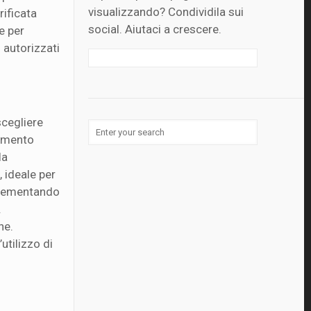
visualizzando? Condividila sui
rificata
social. Aiutaci a crescere.
e per
 autorizzati
scegliere
rimento
la
 ideale per
plementando
.
he.
utilizzo di