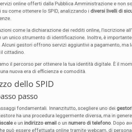
vizi online offerti dalla Pubblica Amministrazione e non so
li su come ottenere lo SPID, analizzando i
diversi livelli di si
genze.
zioni come la dichiarazione dei redditi online, l’iscrizione all’
con un unico strumento di identificazione. Inoltre, è importante
. Alcuni gestori offrono servizi aggiuntivi a pagamento, ma 
il cittadino.
 il percorso per ottenere la tua identità digitale. È il mom
e una nuova era di efficienza e comodità.
lizzo dello SPID
passo passo
passaggi fondamentali. Innanzitutto, scegliere uno dei
gestor
i gestore ha una procedura leggermente diversa, ma in gener
iscale
e un
indirizzo email
o un
numero di telefono
. Dopo av
à, che può essere effettuata online tramite webcam, di person