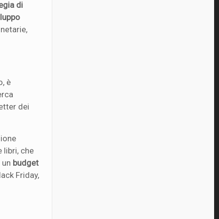
egia di
iluppo
netarie,
o, è
erca
etter dei
zione
libri, che
e un
budget
lack Friday,