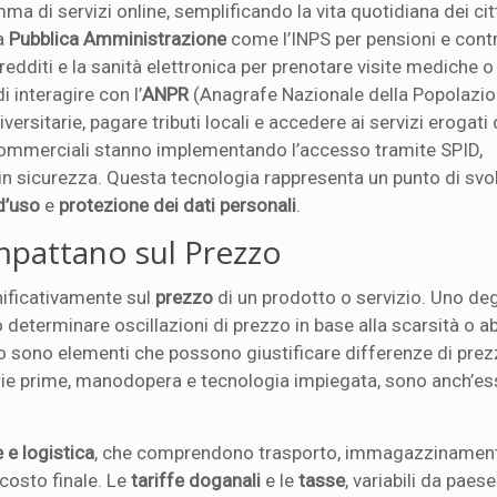
a di servizi online, semplificando la vita quotidiana dei cit
la
Pubblica Amministrazione
come l’INPS per pensioni e contr
dditi e la sanità elettronica per prenotare visite mediche o
i interagire con l’
ANPR
(Anagrafe Nazionale della Popolazi
iversitarie, pagare tributi locali e accedere ai servizi erogat
à commerciali stanno implementando l’accesso tramite SPID,
in sicurezza. Questa tecnologia rappresenta un punto di svo
 d’uso
e
protezione dei dati personali
.
mpattano sul Prezzo
nificativamente sul
prezzo
di un prodotto o servizio. Uno deg
 determinare oscillazioni di prezzo in base alla scarsità o
o sono elementi che possono giustificare differenze di pre
ie prime, manodopera e tecnologia impiegata, sono anch’ess
 e logistica
, che comprendono trasporto, immagazzinamen
 costo finale. Le
tariffe doganali
e le
tasse
, variabili da paes