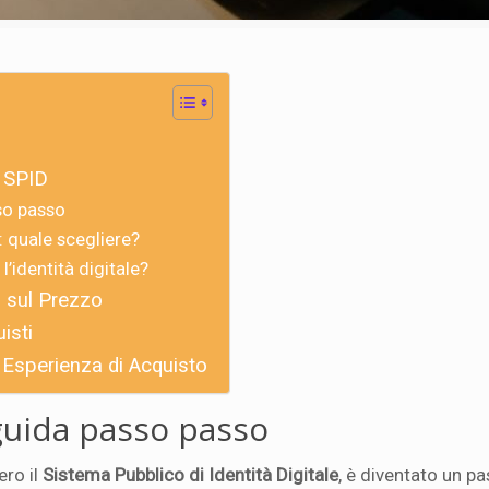
o SPID
so passo
D: quale scegliere?
l’identità digitale?
 sul Prezzo
isti
a Esperienza di Acquisto
guida passo passo
ero il
Sistema Pubblico di Identità Digitale
, è diventato un p