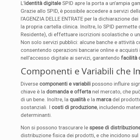
L’
identità digitale
SPID apre la porta a un’ampia gamm
Grazie allo SPID, è possibile accedere a servizi del
l’AGENZIA DELLE ENTRATE per la dichiarazione dei re
la propria cartella clinica. Inoltre, lo SPID permette d
Residente), di effettuare iscrizioni scolastiche o un
Non solo servizi pubblici: alcune banche e attivit
consentendo operazioni bancarie online e acquisti 
nell’accesso digitale ai servizi, garantendo
facilità
Componenti e Variabili che I
Diverse
componenti e variabili
possono influire sig
chiave è la
domanda e offerta
nel mercato, che può
di un bene. Inoltre, la
qualità
e la
marca
del prodott
sostanziali. I
costi di produzione
, includendo mater
determinanti.
Non si possono trascurare le
spese di distribuzione
distribuzione fisica dei prodotti, e che incidono sul