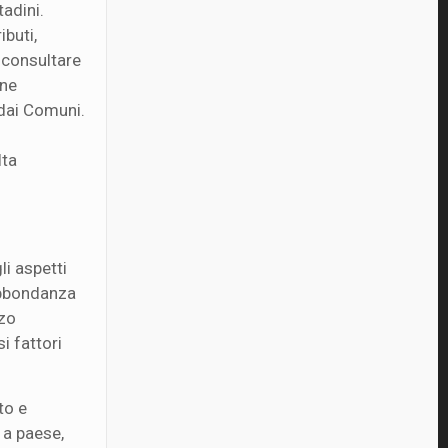
tadini.
ibuti,
 consultare
one
i dai Comuni.
lta
li aspetti
 abbondanza
zzo
i fattori
to e
e a paese,