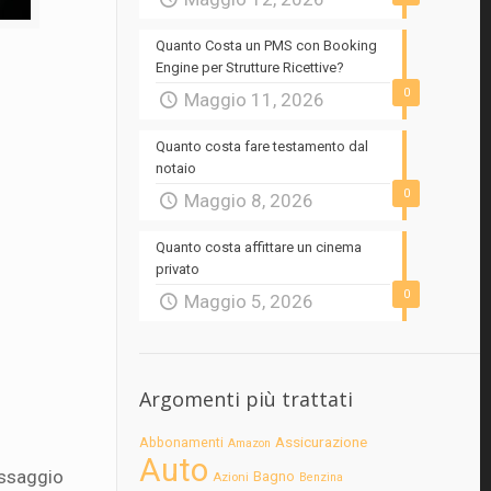
Quanto Costa un PMS con Booking
Engine per Strutture Ricettive?
0
Maggio 11, 2026
Quanto costa fare testamento dal
notaio
0
Maggio 8, 2026
Quanto costa affittare un cinema
privato
0
Maggio 5, 2026
Argomenti più trattati
Assicurazione
Abbonamenti
Amazon
Auto
assaggio
Bagno
Azioni
Benzina