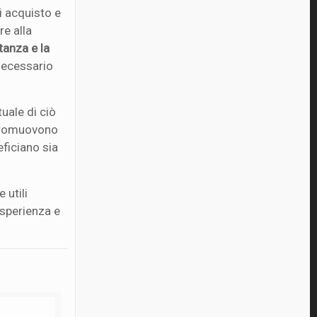
i acquisto e
re alla
tanza e la
 necessario
uale di ciò
 promuovono
eficiano sia
 utili
esperienza e