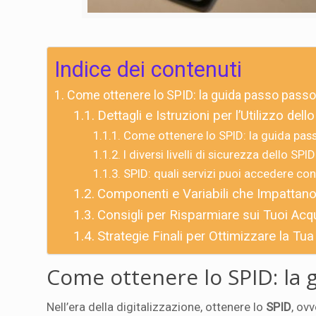
Indice dei contenuti
Come ottenere lo SPID: la guida passo passo
Dettagli e Istruzioni per l’Utilizzo dell
Come ottenere lo SPID: la guida pas
I diversi livelli di sicurezza dello SPI
SPID: quali servizi puoi accedere con 
Componenti e Variabili che Impattano
Consigli per Risparmiare sui Tuoi Acqu
Strategie Finali per Ottimizzare la Tu
Come ottenere lo SPID: la 
Nell’era della digitalizzazione, ottenere lo
SPID
, ovv