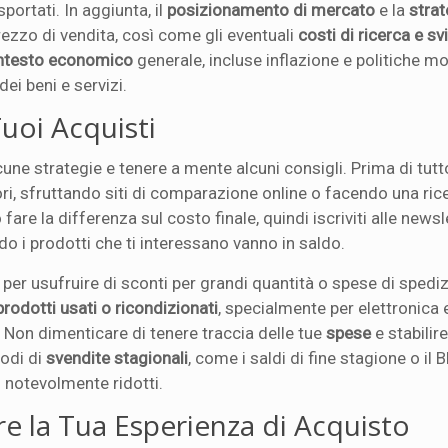
portati. In aggiunta, il
posizionamento di mercato
e la
strat
rezzo di vendita, così come gli eventuali
costi di ricerca e sv
ntesto economico
generale, incluse inflazione e politiche mo
ei beni e servizi.
Tuoi Acquisti
lcune strategie e tenere a mente alcuni consigli. Prima di tutt
ori, sfruttando siti di comparazione online o facendo una ric
fare la differenza sul costo finale, quindi iscriviti alle newsl
do i prodotti che ti interessano vanno in saldo.
per usufruire di sconti per grandi quantità o spese di spedi
prodotti usati o ricondizionati
, specialmente per elettronica e 
 Non dimenticare di tenere traccia delle tue
spese
e stabilir
iodi di
svendite stagionali
, come i saldi di fine stagione o il B
i notevolmente ridotti.
are la Tua Esperienza di Acquisto