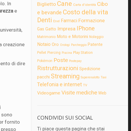
Cane
lo. In
Cibo
Biglietto
Carta d'identità
curezza
e
Costo della vita
e bevande
Denti
Formazione
Farmaci
Enel
IPhone
Impresa
Gatto
Gas
università,
Moto e Motorini
Matrimonio
Noleggio
la creazione
Notaio
Oro
Patente
Orologi
Parcheggio
Play Station
Pellet
Piercing
Piscina
Poste
Pokémon
Postepay
ento di dire
Ristrutturazioni
Spedizione
Streaming
pacchi
Superenalotto
Taxi
Telefonia e internet
TV
Visite mediche
Videogame
Web
i
e sono
CONDIVIDI SUI SOCIAL
er fornito
Ti piace questa pagina che stai
a presso