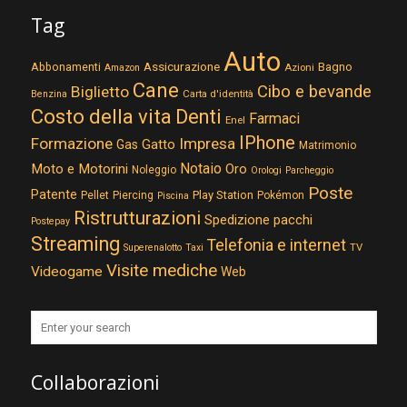
Tag
Auto
Assicurazione
Abbonamenti
Bagno
Azioni
Amazon
Cane
Cibo e bevande
Biglietto
Carta d'identità
Benzina
Costo della vita
Denti
Farmaci
Enel
IPhone
Formazione
Impresa
Gatto
Gas
Matrimonio
Notaio
Moto e Motorini
Oro
Noleggio
Orologi
Parcheggio
Poste
Patente
Play Station
Pellet
Piercing
Pokémon
Piscina
Ristrutturazioni
Spedizione pacchi
Postepay
Streaming
Telefonia e internet
TV
Superenalotto
Taxi
Visite mediche
Videogame
Web
Collaborazioni