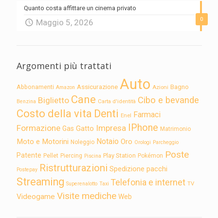
Quanto costa affittare un cinema privato
0
Maggio 5, 2026
Argomenti più trattati
Auto
Assicurazione
Abbonamenti
Bagno
Azioni
Amazon
Cane
Cibo e bevande
Biglietto
Carta d'identità
Benzina
Costo della vita
Denti
Farmaci
Enel
IPhone
Formazione
Impresa
Gatto
Gas
Matrimonio
Notaio
Moto e Motorini
Oro
Noleggio
Orologi
Parcheggio
Poste
Patente
Play Station
Pellet
Piercing
Pokémon
Piscina
Ristrutturazioni
Spedizione pacchi
Postepay
Streaming
Telefonia e internet
TV
Superenalotto
Taxi
Visite mediche
Videogame
Web