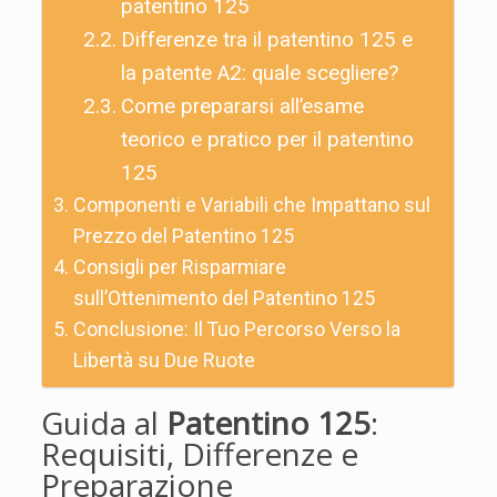
patentino 125
Differenze tra il patentino 125 e
la patente A2: quale scegliere?
Come prepararsi all’esame
teorico e pratico per il patentino
125
Componenti e Variabili che Impattano sul
Prezzo del Patentino 125
Consigli per Risparmiare
sull’Ottenimento del Patentino 125
Conclusione: Il Tuo Percorso Verso la
Libertà su Due Ruote
Guida al
Patentino 125
:
Requisiti, Differenze e
Preparazione