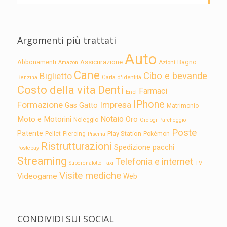
Argomenti più trattati
Auto
Assicurazione
Abbonamenti
Bagno
Azioni
Amazon
Cane
Cibo e bevande
Biglietto
Carta d'identità
Benzina
Costo della vita
Denti
Farmaci
Enel
IPhone
Formazione
Impresa
Gatto
Gas
Matrimonio
Notaio
Moto e Motorini
Oro
Noleggio
Orologi
Parcheggio
Poste
Patente
Play Station
Pellet
Piercing
Pokémon
Piscina
Ristrutturazioni
Spedizione pacchi
Postepay
Streaming
Telefonia e internet
TV
Superenalotto
Taxi
Visite mediche
Videogame
Web
CONDIVIDI SUI SOCIAL