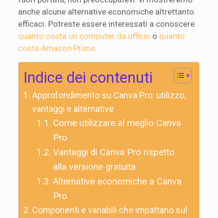
anche alcune alternative economiche altrettanto
efficaci. Potreste essere interessati a conoscere
quanto costa un computer da ufficio
o
quanto
costa Amazon Prime
.
Indice dei contenuti
Approfondimento su Canva Pro: utilizzo,
vantaggi e alternative
Come utilizzare al meglio Canva
Pro
Vantaggi di Canva Pro rispetto
alla versione gratuita
Alternative economiche a Canva
Pro
Componenti e variabili che impattano sul