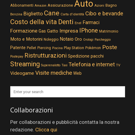
Auto
Assicurazione
Abbonamenti
Bagno
Azioni
Amazon
Cane
Cibo e bevande
Biglietto
Carta d'identità
Benzina
Costo della vita
Denti
Farmaci
Enel
IPhone
Formazione
Impresa
Gatto
Gas
Matrimonio
Notaio
Moto e Motorini
Oro
Noleggio
Orologi
Parcheggio
Poste
Patente
Play Station
Pellet
Piercing
Pokémon
Piscina
Ristrutturazioni
Spedizione pacchi
Postepay
Streaming
Telefonia e internet
TV
Superenalotto
Taxi
Visite mediche
Videogame
Web
Collaborazioni
Per collaborazioni e pubblicità contatta la nostra
redazione.
Clicca qui