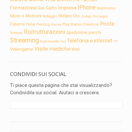
IPhone
Formazione
Impresa
Gatto
Gas
Matrimonio
Notaio
Moto e Motorini
Oro
Noleggio
Orologi
Parcheggio
Poste
Patente
Play Station
Pellet
Piercing
Pokémon
Piscina
Ristrutturazioni
Spedizione pacchi
Postepay
Streaming
Telefonia e internet
TV
Superenalotto
Taxi
Visite mediche
Videogame
Web
CONDIVIDI SUI SOCIAL
Ti piace questa pagina che stai visualizzando?
Condividila sui social. Aiutaci a crescere.