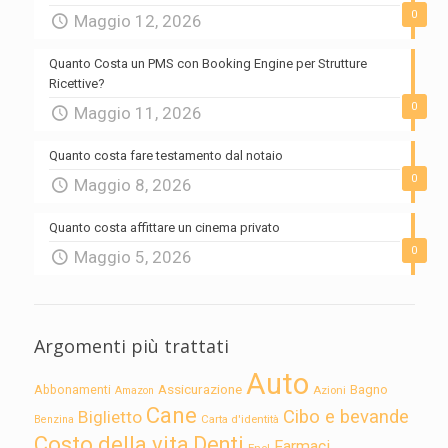
0
Maggio 12, 2026
Quanto Costa un PMS con Booking Engine per Strutture
Ricettive?
0
Maggio 11, 2026
Quanto costa fare testamento dal notaio
0
Maggio 8, 2026
Quanto costa affittare un cinema privato
0
Maggio 5, 2026
Argomenti più trattati
Auto
Assicurazione
Abbonamenti
Bagno
Azioni
Amazon
Cane
Cibo e bevande
Biglietto
Carta d'identità
Benzina
Costo della vita
Denti
Farmaci
Enel