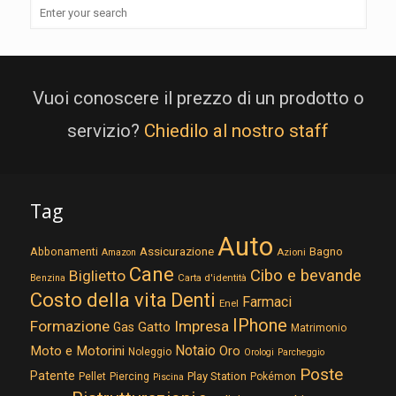
Vuoi conoscere il prezzo di un prodotto o
servizio?
Chiedilo al nostro staff
Tag
Auto
Assicurazione
Abbonamenti
Bagno
Azioni
Amazon
Cane
Cibo e bevande
Biglietto
Carta d'identità
Benzina
Costo della vita
Denti
Farmaci
Enel
IPhone
Formazione
Impresa
Gatto
Gas
Matrimonio
Notaio
Moto e Motorini
Oro
Noleggio
Orologi
Parcheggio
Poste
Patente
Play Station
Pellet
Piercing
Pokémon
Piscina