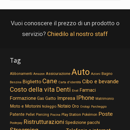
Vuoi conoscere il prezzo di un prodotto o
servizio?
Chiedilo al nostro staff
Tag
Auto
Assicurazione
Abbonamenti
Bagno
Azioni
Amazon
Cane
Cibo e bevande
Biglietto
Carta d'identità
Benzina
Costo della vita
Denti
Farmaci
Enel
IPhone
Formazione
Impresa
Gatto
Gas
Matrimonio
Notaio
Moto e Motorini
Oro
Noleggio
Orologi
Parcheggio
Poste
Patente
Play Station
Pellet
Piercing
Pokémon
Piscina
Ristrutturazioni
Spedizione pacchi
Postepay