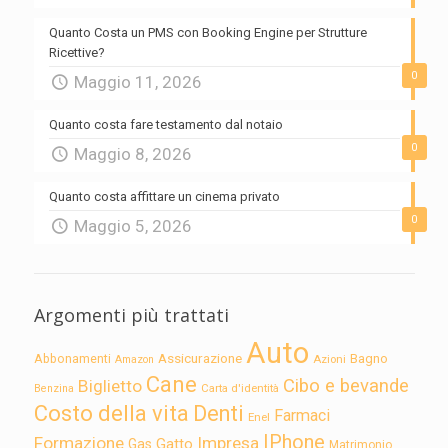
Quanto Costa un PMS con Booking Engine per Strutture
Ricettive?
0
Maggio 11, 2026
Quanto costa fare testamento dal notaio
0
Maggio 8, 2026
Quanto costa affittare un cinema privato
0
Maggio 5, 2026
Argomenti più trattati
Auto
Assicurazione
Abbonamenti
Bagno
Azioni
Amazon
Cane
Cibo e bevande
Biglietto
Carta d'identità
Benzina
Costo della vita
Denti
Farmaci
Enel
IPhone
Formazione
Impresa
Gatto
Gas
Matrimonio