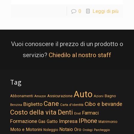
0
Leggi di più
Vuoi conoscere il prezzo di un prodotto o
servizio?
Chiedilo al nostro staff
Tag
Auto
Assicurazione
Abbonamenti
Bagno
Azioni
Amazon
Cane
Cibo e bevande
Biglietto
Carta d'identità
Benzina
Costo della vita
Denti
Farmaci
Enel
IPhone
Formazione
Impresa
Gatto
Gas
Matrimonio
Notaio
Moto e Motorini
Oro
Noleggio
Orologi
Parcheggio