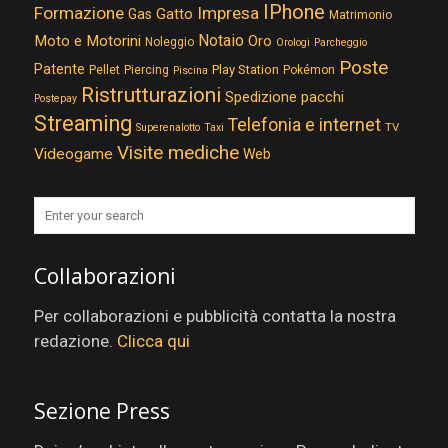
IPhone
Formazione
Impresa
Gatto
Gas
Matrimonio
Notaio
Moto e Motorini
Oro
Noleggio
Orologi
Parcheggio
Poste
Patente
Play Station
Pellet
Piercing
Pokémon
Piscina
Ristrutturazioni
Spedizione pacchi
Postepay
Streaming
Telefonia e internet
TV
Superenalotto
Taxi
Visite mediche
Videogame
Web
Collaborazioni
Per collaborazioni e pubblicità contatta la nostra
redazione.
Clicca qui
Sezione Press