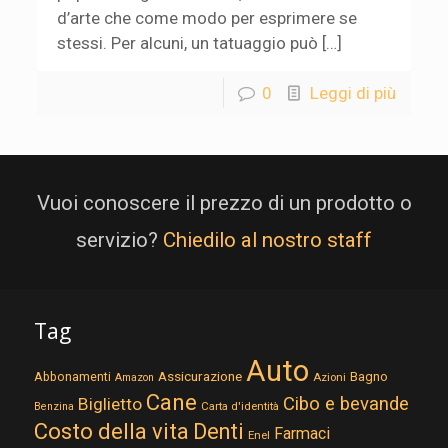
d’arte che come modo per esprimere se
stessi. Per alcuni, un tatuaggio può […]
0
Leggi di più
Vuoi conoscere il prezzo di un prodotto o
servizio?
Chiedilo al nostro staff
Tag
Auto
Assicurazione
Abbonamenti
Bagno
Azioni
Amazon
Cane
Cibo e bevande
Biglietto
Carta d'identità
Benzina
Costo della vita
Denti
Farmaci
Enel