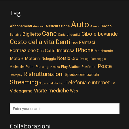
Tag
Auto
Assicurazione
Abbonamenti
Bagno
Azioni
Amazon
Cane
Cibo e bevande
Biglietto
Carta d'identità
Benzina
Costo della vita
Denti
Farmaci
Enel
IPhone
Formazione
Impresa
Gatto
Gas
Matrimonio
Notaio
Moto e Motorini
Oro
Noleggio
Orologi
Parcheggio
Poste
Patente
Play Station
Pellet
Piercing
Pokémon
Piscina
Ristrutturazioni
Spedizione pacchi
Postepay
Streaming
Telefonia e internet
TV
Superenalotto
Taxi
Visite mediche
Videogame
Web
Collaborazioni